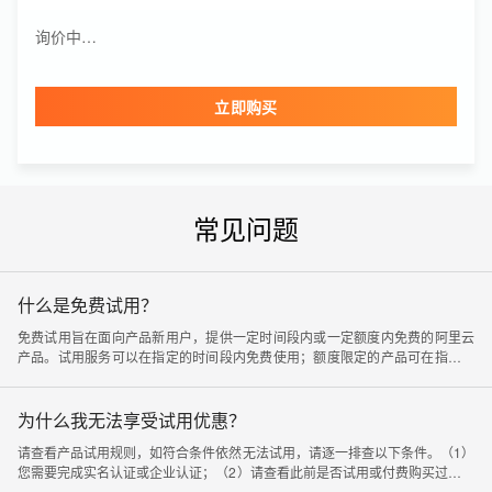
Quick BI
询价中…
询价中…
版本
购买时长
个人版
1年
立即购买
邮件推送资源包(包月)
询价中…
资源包规格
有效期
1万封
6个月
共享流量包
询价中…
常见问题
流量包规格
有效期
10GB
1个月
什么是免费试用？
免费试用旨在面向产品新用户，提供一定时间段内或一定额度内免费的阿里云
产品。试用服务可以在指定的时间段内免费使用；额度限定的产品可在指定额
度内免费使用。有关免费提供的服务和相应的限制，在试用产品卡片中有详细
说明。
为什么我无法享受试用优惠？
请查看产品试用规则，如符合条件依然无法试用，请逐一排查以下条件。（1）
您需要完成实名认证或企业认证；（2）请查看此前是否试用或付费购买过相关
产品，如有过试用或购买记录则无法再试用；（3）建议检查下是否因为有同人