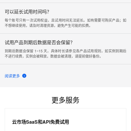
账号已经参与过活动，导致对应账号无法领取试用；（4）您需要从试用中心页
面开通产品才能享受使用权益，从其他开通页面进入无法参与免费试用活动。
可以延长试用时间吗？
每个账号只有一次试用权益，且试用时间无法延长。如有需要可购买产品；如
不想继续使用，请及时清理资源，避免产生可能的扣费。
试用产品到期后数据是否会保留？
到期后数据会保留 1~15 天，具体时长请参见各产品试用规则，如实例到期后
不进行续费，实例会被释放，数据会被清理，请提前做好备份。
阅读更多
更多服务
云市场SaaS和API免费试用