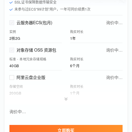
SSL证书保障数据传输安全
未参与过ECS“99计划”用户，一年可同价续费1次
云服务器ECS(包月)
询价中…
实例
购买时长
2核2G
1年
对象存储 OSS 资源包
询价中…
标准 - 本地冗余存储规格
购买时长
40GB
6个月
阿里云盘企业版
询价中…
存储空间
购买时长
200GB
1个月
应用型负载均衡(按量付费)
询价中…
询价中…
实例网络类型
功能版本（实例费）
公网
基础版
立即购买
云盾证书服务
询价中…