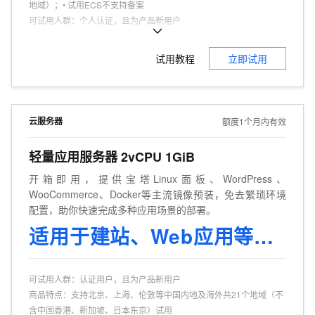
地域）；• 试用ECS不支持备案
可试用人群
：
个人认证，且为产品新用户
商品特点
：
个人、企业试用不同享。
试用教程
立即试用
云服务器
额度1个月内有效
轻量应用服务器 2vCPU 1GiB
开箱即用，提供宝塔Linux面板、WordPress、
WooCommerce、Docker等主流镜像预装，免去繁琐环境
配置，助你快速完成多种应用场景的部署。
适用于建站、Web应用等场景
可试用人群
：
认证用户，且为产品新用户
商品特点
：
支持北京、上海、伦敦等中国内地及海外共21个地域（不
含中国香港、新加坡、日本东京）试用