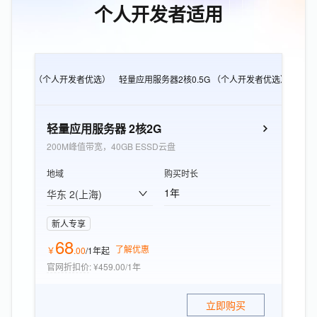
个人开发者适用
CS e实例 （个人开发者优选）
轻量应用服务器2核0.5G （个人开发者优选）
轻量
轻量应用服务器 2核2G
200M峰值带宽，40GB ESSD云盘
地域
购买时长
1年
华东 2(上海)
新人专享
68
了解优惠
￥
.
00
/1年
起
官网折扣价
:
¥459.00/1年
立即购买