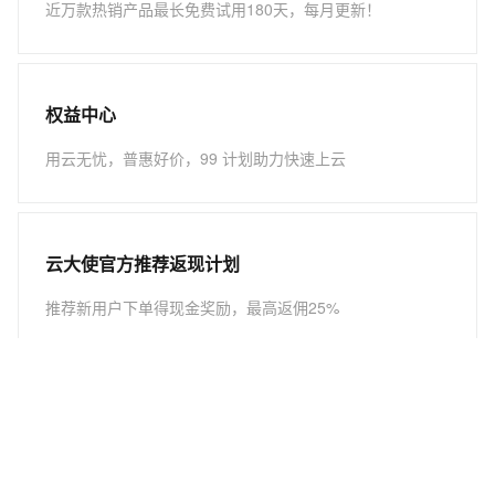
近万款热销产品最长免费试用180天，每月更新！
权益中心
用云无忧，普惠好价，99 计划助力快速上云
云大使官方推荐返现计划
推荐新用户下单得现金奖励，最高返佣25%
关注我们：
新浪微博
联系我们