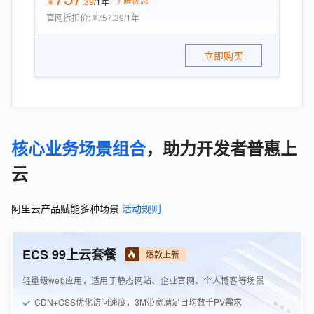
￥
.
39
/1年
官网折扣价
:
¥757.39/1年
立即购买
核心业务场景组合
，助力开发者普惠上
云
阿里云产品赋能多种场景
活动规则
ECS 99上云套餐
爆款上新
轻量级web应用，适用于静态网站、企业官网、个人博客等场景
CDN+OSS优化访问速度，3M带宽满足日均数千PV需求