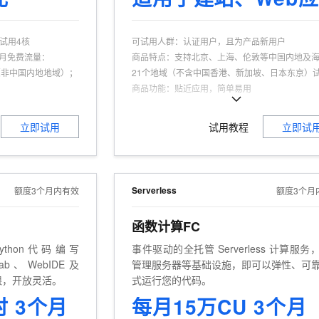
一个 AI 助手
超强辅助，Bol
即刻拥有 DeepSeek-R1 满血版
在企业官网、通讯软件中为客户提供 AI 客服
多种方案随心选，轻松解锁专属 DeepSeek
可试用4核
可试用人群
：
认证用户，且为产品新用户
•每月免费流量：
商品特点
：
支持北京、上海、伦敦等中国内地及
B（非中国内地地域）；
21个地域（不含中国香港、新加坡、日本东京）
商品功能
：
贴近应用，简单易用
新用户
商品优势
：
200Mbps峰值带宽
。
立即试用
试用教程
立即试
Serverless
额度3个月内有效
额度3个月
函数计算FC
thon代码编写
事件驱动的全托管 Serverless 计算服务
Lab、WebIDE及
管理服务器等基础设施，即可以弹性、可
o权限，开放灵活。
式运行您的代码。
时 3个月
每月15万CU 3个月