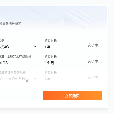
轻量数据分析等
实例
购买时长
询价中…
2核4G
1年
标准 - 本地冗余存储规格
购买时长
询价中…
40GB
6个月
单域名证书品牌规格
购买时长
询价中…
Wosign DV 单域名
1年
版本
购买时长
询价中…
个人版
1年
立即购买
资源包规格
有效期
询价中…
1万封
6个月