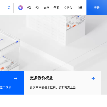
文档
备案
控制台
注册
登录
验
作计划
器
AI 活动
专业服务
服务伙伴合作计划
开发者社区
加入我们
产品动态
服务平台百炼
阿里云 OPC 创新助力计划
一站式生成采购清单，支持单品或批量购买
io：打造专属 AI 语音助手
S产品伙伴计划（繁花）
峰会
CS
造的大模型服务与应用开发平台
一句话生成原生可编辑精美 PPT 文稿
AI 生产力先锋
Al MaaS 服务伙伴赋能合作
域名
博文
Careers
至高可申请百万元
Qwen3.8-Max 模型上线
开启高性价比 AI 编程新体验
弹性可伸缩的云计算服务
Qwen-Audio-3.0-Realtime 端到端实时语音角色扮演
输入一句话想法, 轻松生成专业的 PPT
先锋实践拓展 AI 生产力的边界
Token 补贴，五大权
计划
海大会
伙伴信用分合作计划
商标
问答
社会招聘
益加速 OPC 成功
eek-V4-Pro
SS
一键部署幻兽帕鲁游戏服务器
飞天发布时刻
HOT
Open Search 向量检索版支
划
备案
电子书
校园招聘
pSeek-V4-Pro
视频创作，一键激活电商全链路生产力
稳定、安全、高性价比、高性能的云存储服务
一键购买专属联机服务器，轻松开启游戏
所见，即是所愿
持视频检索 Pipeline 功能
更多支持
划
公司注册
镜像站
视频生成
语音识别与合成
专属 QwenPaw
漫剧工坊：一站式动画创作平台
AI 实训营
HOT
应用身份服务 (IDaaS)
合作伙伴培训与认证
划
上云迁移
站生成，高效打造优质广告素材
全接入的云上超级电脑
从聊天伙伴进化为能主动干活的本地数字员工
快速生产连贯的高质量长漫剧
从基础到进阶，Agent 创客手把手教你
OpenClaw 管理能力上线
e-1.1-T2V
Qwen3-TTS-Flash
lScope
我要反馈
更多低价权益
查询合作伙伴
畅细腻的高质量视频
离线语音合成大模型，多语言方言自适应，低延迟高稳定
n Alibaba Cloud ISV 合作
代维服务
建企业门户网站
10 分钟搭建微信、支付宝小程序
MaxCompute MaxFrame 提
创新加速
ope
登录合作伙伴管理后台
我要建议
站，无忧落地极速上线
以可视化方式快速构建移动和 PC 门户网站
国内短信简单易用，安全可靠，秒级触达，全球覆盖200+国家和地区。
高效部署网站，快速应用到小程序
供自动弹性内存功能
l 应用落地
让客户享受技术红利，长期普惠上云
e-1.1-I2V
Cosyvoice-V3-Flash
安全
畅自然，细节丰富
高表现力语音合成大模型，语音克隆听感自然
我要投诉
PolarDB
上云场景组合购
Milvus 弹性伸缩功能新增节
伴
漫剧创作，剧本、分镜、视频高效生成
100%兼容MySQL、PostgreSQL，兼容Oracle，支持集中和分布式
覆盖90%+业务场景，专享组合折扣价
点支持范围
2V
VPN
Fun-ASR