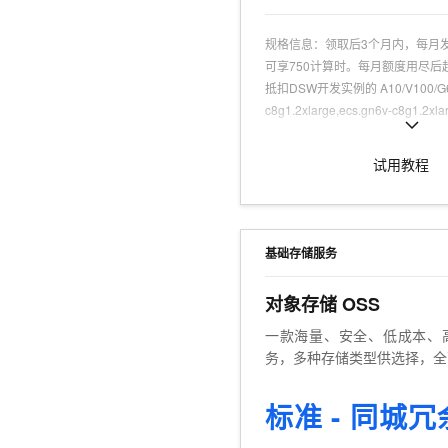
规格信息
：
领取后3个月内，每月发
可享750计算时。每月额度用尽后
抵扣DSW开发实例的 A10/V100/G6 
c8g1.2xlarge,ecs.gn6v-c8g1.2xla
可试用人群
：
认证用户，且为产品
适用场景
：
大模型；AIGC、LLM
试用教程
Python 代码进行模型开发的场
ModelScope 提供的模型进行调
基础存储服务
对象存储 OSS
一款海量、安全、低成本、
务，多种存储类型供选择，全