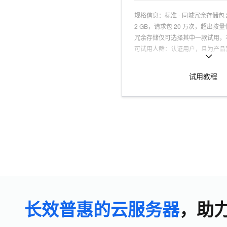
规格信息
：
标准 - 同城冗余存储包 
2 GB，请求包 20 万次，超出
冗余存储仅可选择其中一款试用，
可试用人群
：
认证用户，且为产品
适用场景
：
适合网站静态资源、企
存储需求场景
试用教程
商品特点
：
高可靠性、低成本、高
单易用
商品功能
：
存储空间管理、访问控
处理、生命周期管理
商品优势
：
数据持久性达 99.999
容灾，保障业务连续性
长效普惠的云服务器
，助