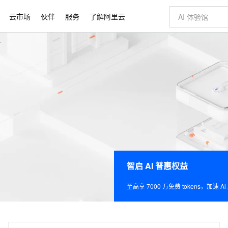
云市场
伙伴
服务
了解阿里云
AI 特惠
数据与 API
成为产品伙伴
企业增值服务
最佳实践
价格计算器
AI 场景体
基础软件
产品伙伴合
阿里云认证
市场活动
配置报价
大模型
自助选配和估算价格
新方式
睿译宝，AI翻译排版一步到位
智启 AI 普惠权益
产品生态集成认证中心
企业支持计划
云上春晚
域名与网站
千问官方 MaaS 平台，为开发者和 Agent 而生，新用户赠送 1 亿 + tokens 额度
Qwen Aud
AI Coding
阿里云Maa
2026 阿里云
云服务器 E
为企业打
数据集
Windows
大模型认证
模型
NEW
NEW
交付可用成果
值低价云产品抢先购
上传文档即自动完成翻译和格式还原
至高享 1亿+免费 tokens，加速 Al 应用落地
提供智能易用的域名与建站服务
智能编程，一键
安全可靠、
产品生态伙伴
专家技术服务
云上奥运之旅
弹性计算合作
阿里云中企出
手机三要素
宝塔 Linux
全部认证
价格优势
有专属领域专家
GLM-5.2：长任务时代开源旗舰模型
阿里云 OPC 创新助力计划
千问大模型
即刻拥有 DeepS
AI 电商营销
对象存储 O
大模型
产品生态伙伴工作台
企业增值服务台
云栖战略参考
云存储合作计
云栖大会
身份实名认证
CentOS
训练营
推动算力普惠，释放技术红利
最高返9万
多领域专家智能体,一键组建 AI 虚拟交付团队
快速构建应用程序和网站，即刻迈出上云第一步
至高百万元 Token 补贴，加速一人公司成长
多元化、高性能、安全可靠的大模型服务
真正可用的 1M 上下文,一次完成代码全链路开发
轻松解锁专属 Dee
从图文生成到
云上的中国
数据库合作计
活动全景
短信
Docker
图片和
站式影视创作平台
Hermes Agent，打造自进化智能体
Token Plan 模型订阅计划
数字证书管理服务（原SSL证书）
5 分钟轻松部署
AI 广告创作
无影云电脑
企业成长
NEW
信息公告
看见新力量
云网络合作计
OCR 文字识别
JAVA
证享300元代金券
可视化编排打通从文字构思到成片全链路闭环
全托管，含MySQL、PostgreSQL、SQL Server、MariaDB多引擎
自主进化，持久记忆，越用越聪明
Qwen3.8-Max 首发尝鲜，限时加量 10 倍，夜间低至2折
实现全站HTTPS，呈现可信的WEB访问
图文、视频一
随时随地安
Kimi-K3
HappyHors
NEW
魔搭 Mode
loud
服务实践
智启 AI 普惠权益
官网公告
Kimi 最新旗舰模型，长程编程与推理利器
让文字生成流
金融模力时刻
Salesforce O
版
发票查验
全能环境
Claude Code + GStack 打造工程团队
千问办公，限时限量积分加倍
Qoder
低代码高效构
AI 建站
短信服务
型
NEW
作计划
计划
创新中心
魔搭 ModelSc
健康状态
理服务
让AI从“聊天伙伴”进化为能干活的“数字员工”
安装技能 GStack，拥有专属 AI 工程团队
你的AI工作搭子，覆盖日常办公高频场景
面向真实软件的智能体编程平台
0 代码专业建
至高享 7000 万免费 tokens，加速 A
客户案例
天气预报查询
操作系统
Deepseek-v4-pro
HappyHors
态合作计划
态智能体模型
旗舰 MoE 大模型，百万上下文与顶尖推理能力
图生视频，流
同享
万小智 AI 建站低至 15元/月
Qoder CN
AI 短剧/漫剧
云原生数据库 
快递物流查询
WordPress
成为服务伙
高校合作
点，立即开启云上创新
覆盖公网/内网、递归/权威、移动APP等全场景解析服务
送.CN域名，送备案服务码
基于千问大模型等，支持代码智能生成、研发智能问答
AI助力短剧
GLM-5.2
Wan2.7-T
Ubuntu