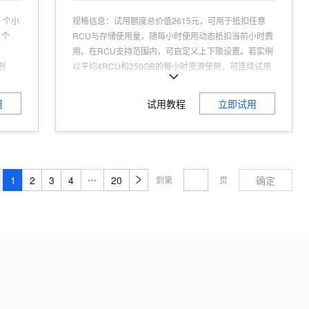
 个小
规格信息
：
试用额度总价值2615元，可用于抵扣任意
 个
RCU与存储使用量，随每小时使用动态抵扣当前小时费
用。在RCU支持范围内，可自定义上下限设置。若实例
例
以平均4RCU和250GB的每小时资源使用，可连续试用
1个月(2615/((0.333*4+0.0017*250)*2*24))，2615元
可用
额度消耗完，则自动计费。使用1个月后，无论免费额
用
试用教程
立即试用
实例，
度是否消耗完毕，RDS 都会自动计费，若您不继续使用
额度
RDS，请及时释放。
可试用人群
：
认证用户，且为产品新用户
适用场景
：
免运维，高可用，低成本，高可靠
1
2
3
4
20
确定
到第
页