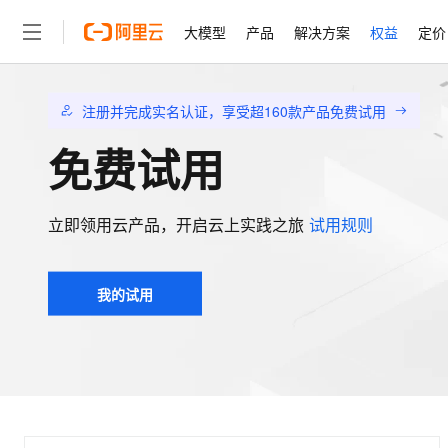
大模型
产品
解决方案
权益
定价
大模型
产品
解决方案
权益
定价
云市场
伙伴
服务
了解阿里云
精选产品
精选解决方案
普惠上云
产品定价
精选商城
成为销售伙伴
售前咨询
为什么选择阿里云
注册并完成实名认证，享受超160款产品免费试用
千问AI平台
了解云产品的定价详情
免费试用
大模型服务平台百炼
千问办公，解锁你的工作
普惠上云 官方力荐
分销伙伴
在线服务
网站建设
什么是云计算
大
大模型服务与应用平台
企业级Agent产品，直接
云服务器38元/年起，超
咨询伙伴
多端小程序
技术领先
云上成本管理
售后服务
轻量应用服务器
Agency Agents：拥
官方推荐返现计划
大模型
立即领用云产品，开启云上实践之旅
试用规则
精选产品
精选解决方案
Salesforce 国际版订阅
稳定可靠
管理和优化成本
推荐新用户得奖励，单订单
销售伙伴合作计划
自助服务
友盟天域
安全合规
人工智能与机器学习
AI
文本生成
云数据库 RDS
HappyHorse 打造一
云工开物
无影生态合作计划
在线服务
我的试用
观测云
分析师报告
高校专属算力普惠，学生认
计算
互联网应用开发
Qwen3.8-Max
HOT
Salesforce On Alibaba C
工单服务
智能体时代全能旗舰模型
Tuya 物联网平台阿里云
研究报告与白皮书
人工智能平台 PAI
快速拥有专属 OpenClaw
大模
Consulting Partner 合
大数据
容器
免费试用
短信专区
一站式AI开发、训练和推
蓝凌 OA
Qwen3.7-Plus
AI 大模型销售与服务生
现代化应用
存储
天池大赛
能看、能想、能动手的多模
云解析DNS
解决方案免费试用 新老
电子合同
最高领取价值200元试用
安全
网络与CDN
AI 算法大赛
Qwen3-VL-Plus
畅捷通