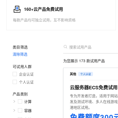
大数据开发治理平台 Data
AI 产品 免费试用
网络
安全
云开发大赛
Tableau 订阅
160+云产品免费试用
1亿+ 大模型 tokens 和 
可观测
入门学习赛
中间件
AI空中课堂在线直播课
每款产品均可独立试用，互不影响资格
云防火墙
140+云产品 免费试用
大模型服务
上云与迁云
云原生的云上边界网络安全
产品新客免费试用，最长1
数据库
生态解决方案
千问AI平台-Token Plan
企业出海
大模型ACA认证体验
大数据计算
助力企业全员 AI 认知与能
行业生态解决方案
类目筛选
政企业务
媒体服务
千问AI平台-模型体验
开发者生态解决方案
清除筛选
在线体验全尺寸、多种模态
企业服务与云通信
为您展示
173
款试用产品
AI 开发和 AI 应用解决
可试用人群
Happy 系列大模型
域名与网站
企业认证
其他
终端用户计算
个人认证
云服务器ECS免费试
Serverless
大模型解决方案
产品类别
专为开发者打造，适用于网站
计算
发及测试环境、多人在线游戏
开发工具
快速部署 Dify，高效搭建 
港地区试用。
容器
迁移与运维管理
免费额度300