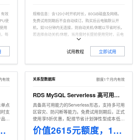
，有效
规格信息
：
含120小时开机时长，80GiB磁盘及网络。
PU使
免费试用到期后不会自动续订。购买后云电脑默认开
U使用
机，如10分钟内无连接，则自动关机/休眠以节省时长。
费。每
若选择自动关机/休眠，当月度时长提前使用完时，云电
地地域
脑自动关机/休眠；再次开启云电脑时，计算资源会按需
扣多款云
计费，请确保账户余额充足；商品提到的“核”指 vCPU
用
试用教程
立即试用
可试用人群
：
企业认证，且为产品新用户
适用场景
：
云上电脑：安全便捷，适合办公、研发、教
育等多场景使用
、AI
商品特点
：
强安全、零运维、低投入、更灵活
关系型数据库
内有效
额度1个月内有效
具多
RDS MySQL Serverless 高可用系列
除单点
具备高可用能力的Serverless形态，支持多可用
同时支
区容灾、防闪断等能力。免费试用到期后，正式
产品之
使用享5折优惠，配搭节省计划弹性型成本低至
4折。
0个小时 15LCU
价值2615元额度，1个月