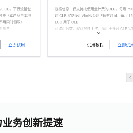
20 GB，下行流量包
规格信息
：
仅支持按使用量计费的CLB，每月 750
按量付费（本产品与本地
时 CLB 实例使用时间和公网IP保有时间，每月 15
不可同时领取）
LCU 用于 CLB
新用户
可试用台数
：
权益限领 1 次，适用于多台 CLB 实
业文档备份等高可用
可试用人群
：
认证用户，且为产品新用户
适用场景
：
Web应用、音视频业务、高并发、高
立即试用
试用教程
立即试
扩展性、高性能、简
商品特点
：
领取本权益后将自动创建 1 个 CLB 
推荐开通“云数据传输CDT”获得每月免费公网流量
制、数据安全、数据
商品功能
：
高并发负载分担，单点故障自动切流
9999999%，多可用区
力业务创新提速