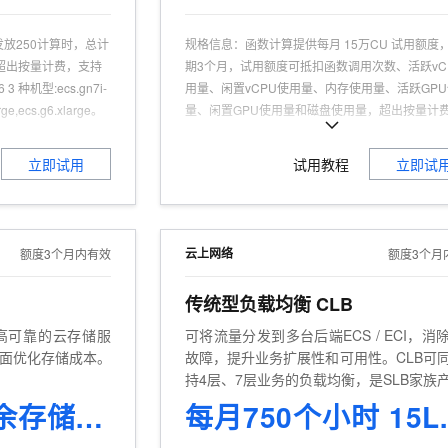
放250计算时，总计
规格信息
：
函数计算提供每月 15万CU 试用额度
超出按量计费，支持
期3个月，试用额度可抵扣函数调用次数、活跃vC
3 种机型:ecs.gn7i-
用量、闲置vCPU使用量、内存使用量、活跃GP
rge,ecs.g6.xlarge。
量、闲置GPU使用量和磁盘使用量，超出按量计
新用户
个月可获得220 GB的CDT公网流量，其中中国内
；AI 机器学习；使用
20 GB/月，非中国内地地域200GB/月，支持抵
立即试用
试用教程
立即试
景；基于模型社区如
产品按流量计费所产生的公网流量。
优的场景
可试用台数
：
1台
可试用人群
：
认证用户，且为产品新用户
适用场景
：
AI应用开发、Web 应用、实时数据处理
云上网络
额度3个月内有效
额度3个月
推理、视频转码
商品特点
：
触发器类型多、编程语言多、开发工
传统型负载均衡 CLB
商品优势
：
免运维，高可用，低成本，高可靠
高可靠的云存储服
可将流量分发到多台后端ECS / ECI，消
面优化存储成本。
故障，提升业务扩展性和可用性。CLB可
持4层、7层业务的负载均衡，是SLB家族
一。
标准 - 同城冗余存储 20GB 3个月
每月75