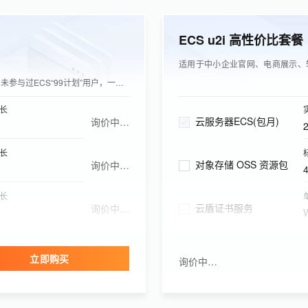
ECS u2i 高性价比套餐
适用于中小企业官网、电商展示、
未参与过ECS“99计划”用户，一年可同价续费1次
长
云服务器ECS(包月)
询价中…
长
对象存储 OSS 资源包
询价中…
月
长
云盾证书服务
询价中…
月
本（实例费）
Quick BI
询价中…
版
立即购买
询价中…
长
邮件推送资源包(包月)
询价中…