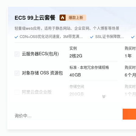
ECS 99上云套餐
爆款上新
轻量级web应用，适用于静态网站、企业官网、个人博客等场景
CDN+OSS优化访问速度，3M带宽满足日均数千PV需求
SSL证书保障数据传输安全
实例
购买时
云服务器ECS(包月)
2核2G
1年
标准 - 本地冗余存储规格
购买时
对象存储 OSS 资源包
40GB
6个
存储空间
购买时
阿里云盘企业版
200GB
1个
实例网络类型
功能版
应用型负载均衡(按量付费)
公网
基础
询价中…
单域名证书品牌规格
购买时
云盾证书服务
Wosign DV 单域名
1年