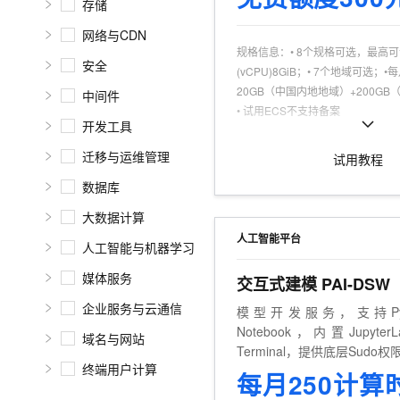
存储
10 分钟在聊天系统中增加
专有云
网络与CDN
规格信息
：
• 8个规格可选，最高
安全
(vCPU)8GiB；• 7个地域可选；
20GB（中国内地地域）+200G
中间件
• 试用ECS不支持备案
开发工具
可试用人群
：
个人认证，且为产品
商品特点
：
个人、企业试用不同享
迁移与运维管理
试用教程
数据库
大数据计算
人工智能平台
人工智能与机器学习
媒体服务
交互式建模 PAI-DSW
企业服务与云通信
模型开发服务，支持Py
Notebook，内置Jupyter
域名与网站
Terminal，提供底层Sud
终端用户计算
每月250计算