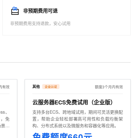
文戏情感细腻自然，动作戏激烈拳拳到肉，实现更强表演能力
支持中英文自由切换，具备更强的噪声鲁棒性
ernetes 版 ACK
云聚AI 严选权益
AI 原生数据库服务发布
SSL 证书
非预期费用可退
，一键激活高效办公新体验
理容器应用的 K8s 服务
精选AI产品，从模型到应用全链提效
Agent 数据网关
堡垒机
非预期费用支持退款，安心试用
AI 用量加速计划
云原生数据库 PolarDB
应用
防火墙
、识别商机，让客服更高效、服务更出色。
新老同享，达量后返
Agentic Database 发布
千问办公
主机安全
NEW
的智能体编程平台
一站式AI生产力平台
AI 应用及服务市场
伶鹊
企业级人与Agent协作平台，接入和调度多个数字员工
智能客服平台，对话机器人、对话分析、智能外呼
AI 应用
大模型服务平台百炼 - 全妙
大模型
应用创作平台
多模态内容创作工具，已接入 DeepSeek
其他
内有效
额度3个月内有效
自然语言处理
云服务器ECS免费试用（企业版）
数据标注
ss、
支持多台ECS、跨地域试用，期间可灵活更换配
机器学习
装，免
置，帮助企业轻松部署高可用性和负载均衡架
息提取
与 AI 智能体进行实时音视频通话
场景的
构、分布式系统以及微服务和容器化等应用。
从文本、图片、视频中提取结构化的属性信息
构建支持视频理解的 AI 音视频实时通话应用
适用于建站、Web应用等场景
免费额度660元