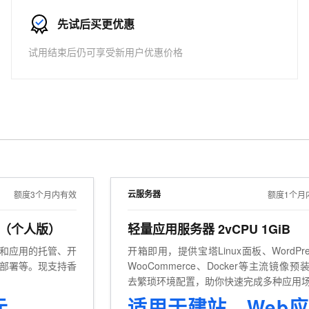
服务生态伙伴
视觉 Coding、空间感知、多模态思考等全面升级
1M上下文，专为长程任务能力而生
云工开物
企业应用
Works
Night Plan 支持 Qwen 3.8-Max
云原生大数据计算服务 MaxCompute
AI 办公
容器服务 Kub
NEW
Red Hat
先试后买更优惠
30+ 款产品免费体验
Data Agent 驱动的一站式 Data+AI 开发治理平台
夜间 5 折，Qwen/Meoo/TokenPlan 客户专享
面向分析的企业级SaaS模式云数据仓库
AI智能应用
提供一站式管
科研合作
ERP
堂（旗舰版）
SUSE
试用结束后仍可享受新用户优惠价格
智能客服
AI 应用构建
大模型原生
CRM
防护产品
2个月
自动承接线索
建站小程序
Qoder
大模型服务平台百炼-应用模版
OA 办公系统
HOT
NEW
面向真实软件
个人版上线、团队版降价；千问3.8-Max首发发尝鲜
丰富多元化的应用模版和解决方案
力提升
财税管理
模板建站
万有无界
大模型服务平台百炼-智能体
400电话
定制建站
的模型效果
灵活可视化地构建企业级 Agent
方案
广告营销
模板小程序
秒悟
人工智能平台 PAI
定制小程序
云端极速 AI 
新一代 AI 视频生成模型，深度适配广告营销等场景
AI Native 的算法工程平台，一站式完成建模、训练、推理服务部署
云服务器
额度3个月内有效
额度1个月
APP 开发
用（个人版）
轻量应用服务器 2vCPU 1GiB
建站系统
和应用的托管、开
开箱即用，提供宝塔Linux面板、WordPre
部署等。现支持香
WooCommerce、Docker等主流镜像预
AI 应用
10分钟微调：让0.6B模型媲美235B模
多模态数据信
去繁琐环境配置，助你快速完成多种应用
型
依托云原生高可用架构,实现Dify私有化部署
部署。
元
用1%尺寸在特定领域达到大模型90%以上效果