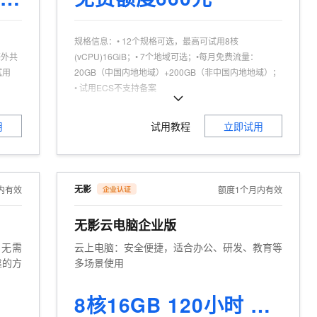
t.diy 一步搞定创意建站
构建大模型应用的安全防护体系
通过自然语言交互简化开发流程,全栈开发支持
通过阿里云安全产品对 AI 应用进行安全防护
规格信息
：
• 12个规格可选，最高可试用8核
海外共
(vCPU)16GiB；• 7个地域可选；•每月免费流量：
试用
20GB（中国内地地域）+200GB（非中国内地地域）；
• 试用ECS不支持备案
可试用人群
：
企业认证，且为产品新用户
商品特点
：
个人、企业试用不同享
用
试用教程
立即试用
无影
内有效
额度1个月内有效
无影云电脑企业版
，无需
云上电脑：安全便捷，适合办公、研发、教育等
靠的方
多场景使用
8核16GB 120小时 1个月