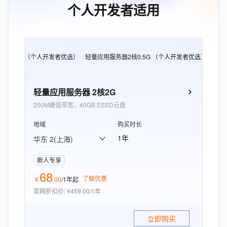
个人开发者适用
CS e实例 （个人开发者优选）
轻量应用服务器2核0.5G （个人开发者优选）
轻量
轻量应用服务器 2核2G
200M峰值带宽，40GB ESSD云盘
地域
购买时长
1年
华东 2(上海)
新人专享
68
了解优惠
￥
.
00
/1年
起
官网折扣价
:
¥459.00/1年
立即购买