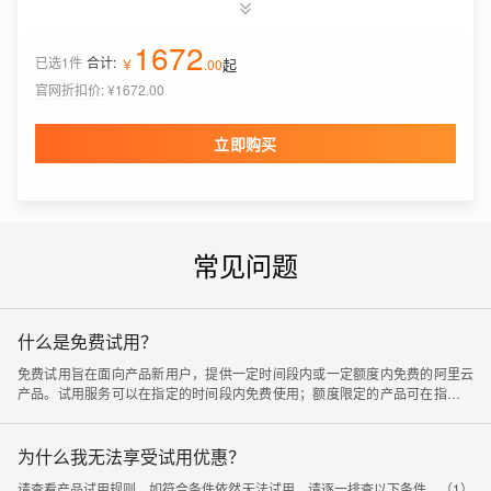
Quick BI
￥
0
.
10
1672
已选1件
合计:
起
版本
￥
.
00
购买时长
个人版
1年
官网折扣价
:
¥1672.00
邮件推送资源包(包月)
￥
19
.
98
立即购买
资源包规格
有效期
1万封
6个月
共享流量包
￥
7
.
12
起
常见问题
流量包规格
有效期
10GB
1个月
什么是免费试用？
免费试用旨在面向产品新用户，提供一定时间段内或一定额度内免费的阿里云
产品。试用服务可以在指定的时间段内免费使用；额度限定的产品可在指定额
度内免费使用。有关免费提供的服务和相应的限制，在试用产品卡片中有详细
说明。
为什么我无法享受试用优惠？
请查看产品试用规则，如符合条件依然无法试用，请逐一排查以下条件。（1）