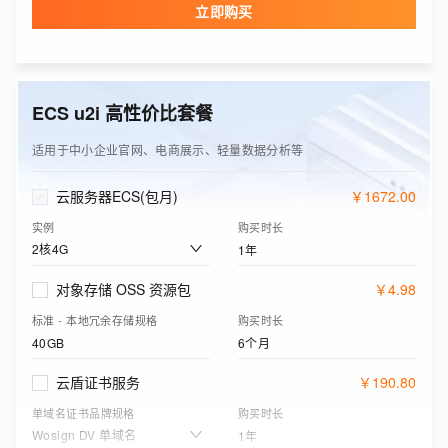
立即购买
单域名证书品牌规格
购买时长
Wosign DV 单域名
1年
边缘安全加速资源包(可购买CDN/DCDN资源包、ESA基础版资源包)
￥
8
.
40
ECS u2i 高性价比套餐
下行流量
购买有效期
50GB
1年
适用于中小企业官网、电商展示、轻量数据分析等
云服务器ECS(包月)
￥
1672
.
00
实例
购买时长
2核4G
1年
对象存储 OSS 资源包
￥
4
.
98
标准 - 本地冗余存储规格
购买时长
40GB
6个月
云盾证书服务
￥
190
.
80
单域名证书品牌规格
购买时长
Wosign DV 单域名
1年