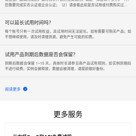
您需要完成实名认证或企业认证；（2）请查看此前是否试用或付费购买过相关
产品，如有过试用或购买记录则无法再试用；（3）建议检查下是否因为有同人
账号已经参与过活动，导致对应账号无法领取试用；（4）您需要从试用中心页
面开通产品才能享受使用权益，从其他开通页面进入无法参与免费试用活动。
可以延长试用时间吗？
每个账号只有一次试用权益，且试用时间无法延长。如有需要可购买产品；如
不想继续使用，请及时清理资源，避免产生可能的扣费。
试用产品到期后数据是否会保留？
到期后数据会保留 1~15 天，具体时长请参见各产品试用规则，如实例到期后
不进行续费，实例会被释放，数据会被清理，请提前做好备份。
阅读更多
更多服务