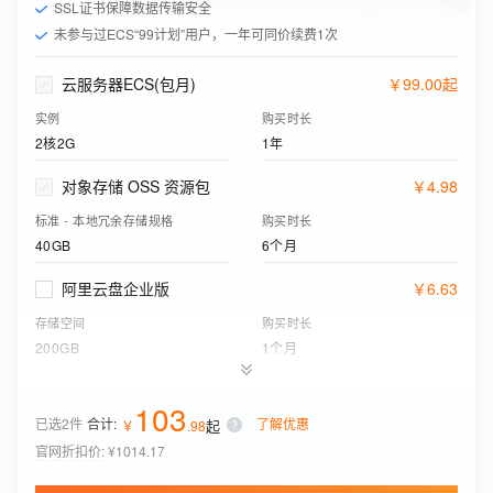
SSL证书保障数据传输安全
未参与过ECS“99计划”用户，一年可同价续费1次
云服务器ECS(包月)
￥
99
.
00
起
实例
购买时长
2核2G
1年
对象存储 OSS 资源包
￥
4
.
98
标准 - 本地冗余存储规格
购买时长
40GB
6个月
阿里云盘企业版
￥
6
.
63
存储空间
购买时长
200GB
1个月
应用型负载均衡(按量付费)
￥
0
.
08
103
已选2件
合计:
了解优惠
起
实例网络类型
￥
.
98
功能版本（实例费）
公网
基础版
官网折扣价
:
¥1014.17
云盾证书服务
￥
190
.
80