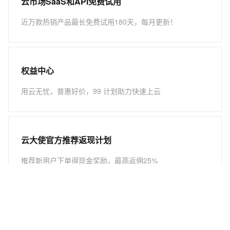
云市场SaaS和API免费试用
近万款热销产品最长免费试用180天，每月更新！
权益中心
用云无忧，普惠好价，99 计划助力快速上云
云大使官方推荐返现计划
推荐新用户下单得现金奖励，最高返佣25%
关注我们：
新浪微博