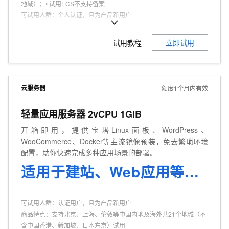
地域）；• 试用ECS不支持备案
可试用人群
：
个人认证，且为产品新用户
商品特点
：
个人、企业试用不同享。
试用教程
立即试用
云服务器
额度1个月内有效
轻量应用服务器 2vCPU 1GiB
开箱即用，提供宝塔Linux面板、WordPress、
WooCommerce、Docker等主流镜像预装，免去繁琐环境
配置，助你快速完成多种应用场景的部署。
适用于建站、Web应用等场景
可试用人群
：
认证用户，且为产品新用户
商品特点
：
支持北京、上海、伦敦等中国内地及海外共21个地域（不
含中国香港、新加坡、日本东京）试用