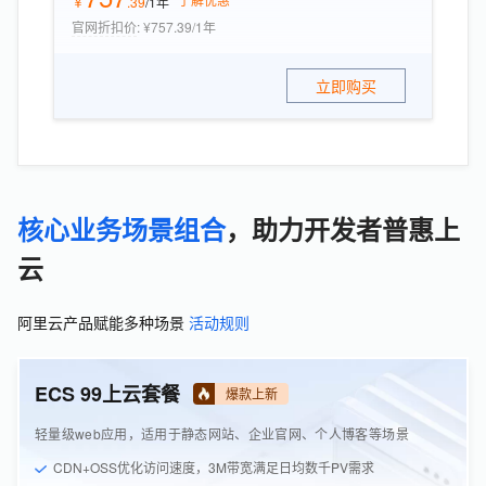
￥
.
39
/1年
官网折扣价
:
¥757.39/1年
立即购买
核心业务场景组合
，助力开发者普惠上
云
阿里云产品赋能多种场景
活动规则
ECS 99上云套餐
爆款上新
轻量级web应用，适用于静态网站、企业官网、个人博客等场景
CDN+OSS优化访问速度，3M带宽满足日均数千PV需求