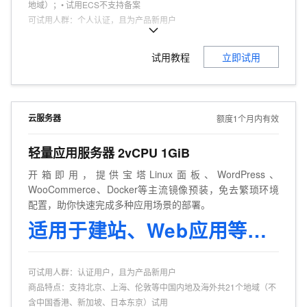
地域）；• 试用ECS不支持备案
可试用人群
：
个人认证，且为产品新用户
商品特点
：
个人、企业试用不同享。
试用教程
立即试用
云服务器
额度1个月内有效
轻量应用服务器 2vCPU 1GiB
开箱即用，提供宝塔Linux面板、WordPress、
WooCommerce、Docker等主流镜像预装，免去繁琐环境
配置，助你快速完成多种应用场景的部署。
适用于建站、Web应用等场景
可试用人群
：
认证用户，且为产品新用户
商品特点
：
支持北京、上海、伦敦等中国内地及海外共21个地域（不
含中国香港、新加坡、日本东京）试用