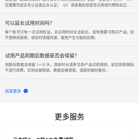
您需要完成实名认证或企业认证；（2）请查看此前是否试用或付费购买过相关
产品，如有过试用或购买记录则无法再试用；（3）建议检查下是否因为有同人
账号已经参与过活动，导致对应账号无法领取试用；（4）您需要从试用中心页
面开通产品才能享受使用权益，从其他开通页面进入无法参与免费试用活动。
可以延长试用时间吗？
每个账号只有一次试用权益，且试用时间无法延长。如有需要可购买产品；如
不想继续使用，请及时清理资源，避免产生可能的扣费。
试用产品到期后数据是否会保留？
到期后数据会保留 1~15 天，具体时长请参见各产品试用规则，如实例到期后
不进行续费，实例会被释放，数据会被清理，请提前做好备份。
阅读更多
更多服务