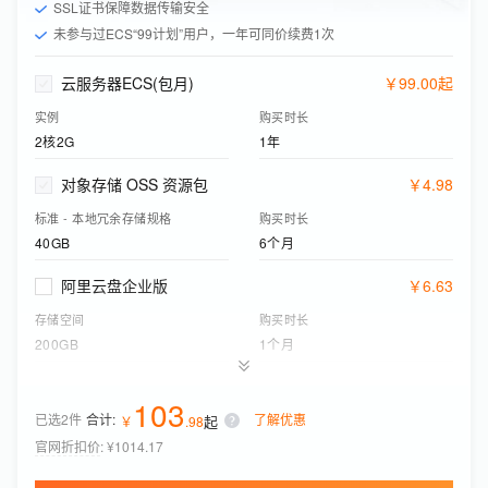
SSL证书保障数据传输安全
未参与过ECS“99计划”用户，一年可同价续费1次
云服务器ECS(包月)
￥
99
.
00
起
实例
购买时长
2核2G
1年
对象存储 OSS 资源包
￥
4
.
98
标准 - 本地冗余存储规格
购买时长
40GB
6个月
阿里云盘企业版
￥
6
.
63
存储空间
购买时长
200GB
1个月
应用型负载均衡(按量付费)
￥
0
.
08
103
已选2件
合计:
了解优惠
起
实例网络类型
￥
.
98
功能版本（实例费）
公网
基础版
官网折扣价
:
¥1014.17
云盾证书服务
￥
190
.
80