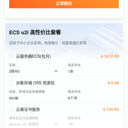
立即购买
单域名证书品牌规格
购买时长
Wosign DV 单域名
1年
边缘安全加速资源包(可购买CDN/DCDN资源包、ESA基础版资源包)
￥
8
.
40
ECS u2i 高性价比套餐
下行流量
购买有效期
50GB
1年
适用于中小企业官网、电商展示、轻量数据分析等
云服务器ECS(包月)
￥
1672
.
00
实例
购买时长
2核4G
1年
对象存储 OSS 资源包
￥
4
.
98
标准 - 本地冗余存储规格
购买时长
40GB
6个月
云盾证书服务
￥
190
.
80
单域名证书品牌规格
购买时长
Wosign DV 单域名
1年