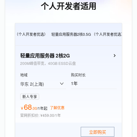
个人开发者适用
CS e实例 （个人开发者优选）
轻量应用服务器2核0.5G （个人开发者优选）
轻量
轻量应用服务器 2核2G
200M峰值带宽，40GB ESSD云盘
地域
购买时长
1年
华东 2(上海)
新人专享
68
了解优惠
￥
.
00
/1年
起
官网折扣价
:
¥459.00/1年
立即购买