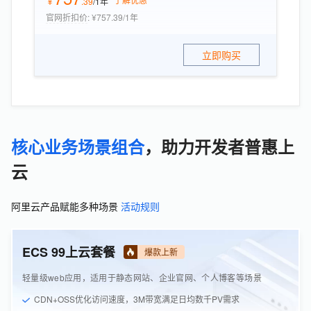
￥
.
39
/1年
官网折扣价
:
¥757.39/1年
立即购买
核心业务场景组合
，助力开发者普惠上
云
阿里云产品赋能多种场景
活动规则
ECS 99上云套餐
爆款上新
轻量级web应用，适用于静态网站、企业官网、个人博客等场景
CDN+OSS优化访问速度，3M带宽满足日均数千PV需求