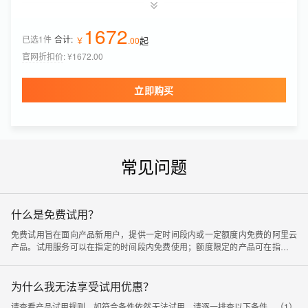
Quick BI
￥
0
.
10
1672
已选1件
合计:
起
版本
￥
.
00
购买时长
个人版
1年
官网折扣价
:
¥1672.00
邮件推送资源包(包月)
￥
19
.
98
立即购买
资源包规格
有效期
1万封
6个月
共享流量包
￥
7
.
12
起
常见问题
流量包规格
有效期
10GB
1个月
什么是免费试用？
免费试用旨在面向产品新用户，提供一定时间段内或一定额度内免费的阿里云
产品。试用服务可以在指定的时间段内免费使用；额度限定的产品可在指定额
度内免费使用。有关免费提供的服务和相应的限制，在试用产品卡片中有详细
说明。
为什么我无法享受试用优惠？
请查看产品试用规则，如符合条件依然无法试用，请逐一排查以下条件。（1）