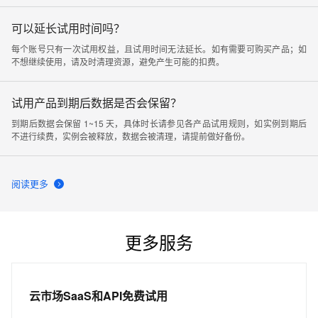
账号已经参与过活动，导致对应账号无法领取试用；（4）您需要从试用中心页
面开通产品才能享受使用权益，从其他开通页面进入无法参与免费试用活动。
可以延长试用时间吗？
每个账号只有一次试用权益，且试用时间无法延长。如有需要可购买产品；如
不想继续使用，请及时清理资源，避免产生可能的扣费。
试用产品到期后数据是否会保留？
到期后数据会保留 1~15 天，具体时长请参见各产品试用规则，如实例到期后
不进行续费，实例会被释放，数据会被清理，请提前做好备份。
阅读更多
更多服务
云市场SaaS和API免费试用