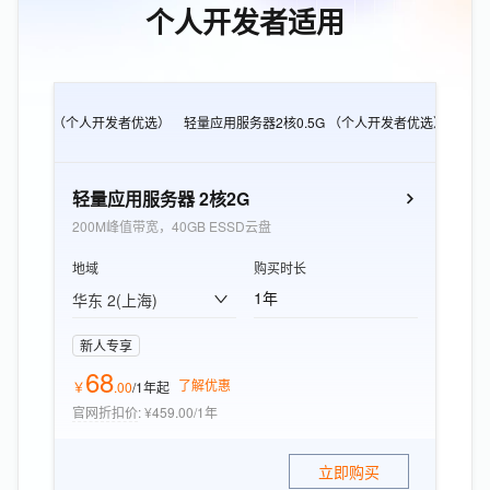
个人开发者适用
CS e实例 （个人开发者优选）
轻量应用服务器2核0.5G （个人开发者优选）
轻量
轻量应用服务器 2核2G
200M峰值带宽，40GB ESSD云盘
地域
购买时长
1年
华东 2(上海)
新人专享
68
了解优惠
￥
.
00
/1年
起
官网折扣价
:
¥459.00/1年
立即购买