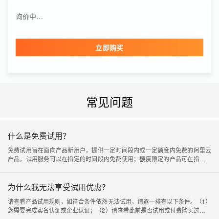
Quick BI
询价中…
询价中…
版本
购买时长
个人版
1年
立即购买
邮件推送资源包(包月)
询价中…
资源包规格
有效期
1万封
6个月
共享流量包
询价中…
常见问题
流量包规格
有效期
10GB
1个月
什么是免费试用？
免费试用旨在面向产品新用户，提供一定时间段内或一定额度内免费的阿里云
产品。试用服务可以在指定的时间段内免费使用；额度限定的产品可在指定额
度内免费使用。有关免费提供的服务和相应的限制，在试用产品卡片中有详细
说明。
为什么我无法享受试用优惠？
请查看产品试用规则，如符合条件依然无法试用，请逐一排查以下条件。（1）
您需要完成实名认证或企业认证；（2）请查看此前是否试用或付费购买过相关
产品，如有过试用或购买记录则无法再试用；（3）建议检查下是否因为有同人