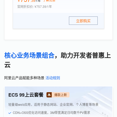
￥
.
39
/1年
官网折扣价
:
¥757.39/1年
立即购买
核心业务场景组合
，助力开发者普惠上
云
阿里云产品赋能多种场景
活动规则
ECS 99上云套餐
爆款上新
轻量级web应用，适用于静态网站、企业官网、个人博客等场景
CDN+OSS优化访问速度，3M带宽满足日均数千PV需求