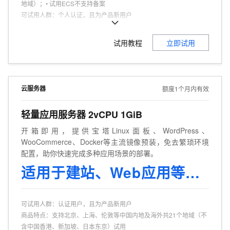
地域）；• 试用ECS不支持备案
可试用人群
：
个人认证，且为产品新用户
商品特点
：
个人、企业试用不同享。
试用教程
立即试用
云服务器
额度1个月内有效
轻量应用服务器 2vCPU 1GiB
开箱即用，提供宝塔Linux面板、WordPress、
WooCommerce、Docker等主流镜像预装，免去繁琐环境
配置，助你快速完成多种应用场景的部署。
适用于建站、Web应用等场景
可试用人群
：
认证用户，且为产品新用户
商品特点
：
支持北京、上海、伦敦等中国内地及海外共21个地域（不
含中国香港、新加坡、日本东京）试用