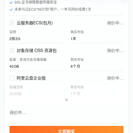
SSL证书保障数据传输安全
未参与过ECS“99计划”用户，一年可同价续费1次
云服务器ECS(包月)
询价中…
实例
购买时长
2核2G
1年
对象存储 OSS 资源包
询价中…
标准 - 本地冗余存储规格
购买时长
40GB
6个月
阿里云盘企业版
询价中…
存储空间
购买时长
200GB
1个月
应用型负载均衡(按量付费)
询价中…
询价中…
实例网络类型
功能版本（实例费）
公网
基础版
立即购买
云盾证书服务
询价中…