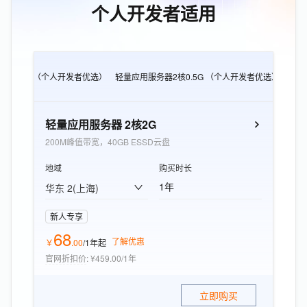
个人开发者适用
CS e实例 （个人开发者优选）
轻量应用服务器2核0.5G （个人开发者优选）
轻量
轻量应用服务器 2核2G
200M峰值带宽，40GB ESSD云盘
地域
购买时长
1年
华东 2(上海)
新人专享
68
了解优惠
￥
.
00
/1年
起
官网折扣价
:
¥459.00/1年
立即购买