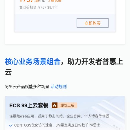
￥
.
39
/1年
官网折扣价
:
¥757.39/1年
立即购买
核心业务场景组合
，助力开发者普惠上
云
阿里云产品赋能多种场景
活动规则
ECS 99上云套餐
爆款上新
轻量级web应用，适用于静态网站、企业官网、个人博客等场景
CDN+OSS优化访问速度，3M带宽满足日均数千PV需求