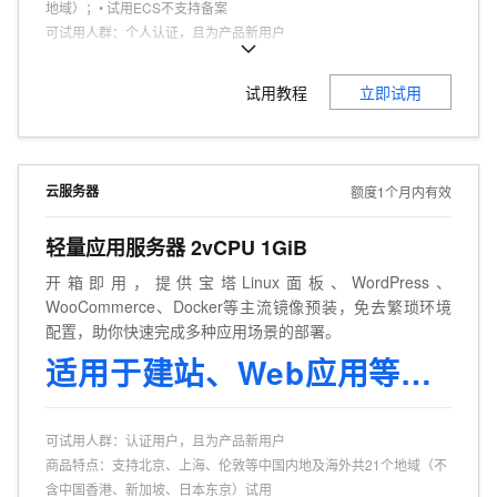
地域）；• 试用ECS不支持备案
可试用人群
：
个人认证，且为产品新用户
商品特点
：
个人、企业试用不同享。
试用教程
立即试用
云服务器
额度1个月内有效
轻量应用服务器 2vCPU 1GiB
开箱即用，提供宝塔Linux面板、WordPress、
WooCommerce、Docker等主流镜像预装，免去繁琐环境
配置，助你快速完成多种应用场景的部署。
适用于建站、Web应用等场景
可试用人群
：
认证用户，且为产品新用户
商品特点
：
支持北京、上海、伦敦等中国内地及海外共21个地域（不
含中国香港、新加坡、日本东京）试用