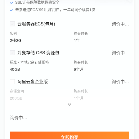
SSL证书保障数据传输安全
未参与过ECS“99计划”用户，一年可同价续费1次
云服务器ECS(包月)
询价中…
实例
购买时长
2核2G
1年
对象存储 OSS 资源包
询价中…
标准 - 本地冗余存储规格
购买时长
40GB
6个月
阿里云盘企业版
询价中…
存储空间
购买时长
200GB
1个月
应用型负载均衡(按量付费)
询价中…
询价中…
实例网络类型
功能版本（实例费）
公网
基础版
立即购买
云盾证书服务
询价中…