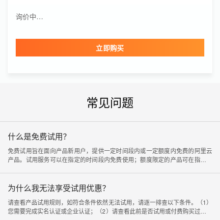
Quick BI
询价中…
询价中…
版本
购买时长
个人版
1年
立即购买
邮件推送资源包(包月)
询价中…
资源包规格
有效期
1万封
6个月
共享流量包
询价中…
常见问题
流量包规格
有效期
10GB
1个月
什么是免费试用？
免费试用旨在面向产品新用户，提供一定时间段内或一定额度内免费的阿里云
产品。试用服务可以在指定的时间段内免费使用；额度限定的产品可在指定额
度内免费使用。有关免费提供的服务和相应的限制，在试用产品卡片中有详细
说明。
为什么我无法享受试用优惠？
请查看产品试用规则，如符合条件依然无法试用，请逐一排查以下条件。（1）
您需要完成实名认证或企业认证；（2）请查看此前是否试用或付费购买过相关
产品，如有过试用或购买记录则无法再试用；（3）建议检查下是否因为有同人