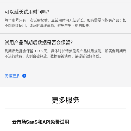
账号已经参与过活动，导致对应账号无法领取试用；（4）您需要从试用中心页
面开通产品才能享受使用权益，从其他开通页面进入无法参与免费试用活动。
可以延长试用时间吗？
每个账号只有一次试用权益，且试用时间无法延长。如有需要可购买产品；如
不想继续使用，请及时清理资源，避免产生可能的扣费。
试用产品到期后数据是否会保留？
到期后数据会保留 1~15 天，具体时长请参见各产品试用规则，如实例到期后
不进行续费，实例会被释放，数据会被清理，请提前做好备份。
阅读更多
更多服务
云市场SaaS和API免费试用