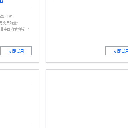
一个 AI 助手
超强辅助，Bol
即刻拥有 DeepSeek-R1 满血版
在企业官网、通讯软件中为客户提供 AI 客服
多种方案随心选，轻松解锁专属 DeepSeek
可试用4核
•每月免费流量：
B（非中国内地地域）；
新用户
。
立即试用
立即试