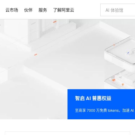
云市场
伙伴
服务
了解阿里云
AI 特惠
数据与 API
成为产品伙伴
企业增值服务
最佳实践
价格计算器
AI 场景体
基础软件
产品伙伴合
阿里云认证
市场活动
配置报价
大模型
自助选配和估算价格
新方式
睿译宝，AI翻译排版一步到位
智启 AI 普惠权益
产品生态集成认证中心
企业支持计划
云上春晚
域名与网站
千问官方 MaaS 平台，为开发者和 Agent 而生，新用户赠送 1 亿 + tokens 额度
Qwen Aud
AI Coding
阿里云Maa
2026 阿里云
云服务器 E
为企业打
数据集
Windows
大模型认证
模型
NEW
NEW
交付可用成果
值低价云产品抢先购
上传文档即自动完成翻译和格式还原
至高享 1亿+免费 tokens，加速 Al 应用落地
提供智能易用的域名与建站服务
智能编程，一键
安全可靠、
产品生态伙伴
专家技术服务
云上奥运之旅
弹性计算合作
阿里云中企出
手机三要素
宝塔 Linux
全部认证
价格优势
有专属领域专家
GLM-5.2：长任务时代开源旗舰模型
阿里云 OPC 创新助力计划
千问大模型
即刻拥有 DeepS
AI 电商营销
对象存储 O
大模型
产品生态伙伴工作台
企业增值服务台
云栖战略参考
云存储合作计
云栖大会
身份实名认证
CentOS
训练营
推动算力普惠，释放技术红利
最高返9万
多领域专家智能体,一键组建 AI 虚拟交付团队
快速构建应用程序和网站，即刻迈出上云第一步
至高百万元 Token 补贴，加速一人公司成长
多元化、高性能、安全可靠的大模型服务
真正可用的 1M 上下文,一次完成代码全链路开发
轻松解锁专属 Dee
从图文生成到
云上的中国
数据库合作计
活动全景
短信
Docker
图片和
站式影视创作平台
Hermes Agent，打造自进化智能体
Token Plan 模型订阅计划
数字证书管理服务（原SSL证书）
5 分钟轻松部署
AI 广告创作
无影云电脑
企业成长
NEW
信息公告
看见新力量
云网络合作计
OCR 文字识别
JAVA
证享300元代金券
可视化编排打通从文字构思到成片全链路闭环
全托管，含MySQL、PostgreSQL、SQL Server、MariaDB多引擎
自主进化，持久记忆，越用越聪明
Qwen3.8-Max 首发尝鲜，限时加量 10 倍，夜间低至2折
实现全站HTTPS，呈现可信的WEB访问
图文、视频一
随时随地安
Kimi-K3
HappyHors
NEW
魔搭 Mode
loud
服务实践
智启 AI 普惠权益
官网公告
Kimi 最新旗舰模型，长程编程与推理利器
让文字生成流
金融模力时刻
Salesforce O
版
发票查验
全能环境
Claude Code + GStack 打造工程团队
千问办公，限时限量积分加倍
Qoder
低代码高效构
AI 建站
短信服务
型
NEW
作计划
计划
创新中心
魔搭 ModelSc
健康状态
理服务
让AI从“聊天伙伴”进化为能干活的“数字员工”
安装技能 GStack，拥有专属 AI 工程团队
你的AI工作搭子，覆盖日常办公高频场景
面向真实软件的智能体编程平台
0 代码专业建
至高享 7000 万免费 tokens，加速 A
客户案例
天气预报查询
操作系统
Deepseek-v4-pro
HappyHors
态合作计划
态智能体模型
旗舰 MoE 大模型，百万上下文与顶尖推理能力
图生视频，流
同享
万小智 AI 建站低至 15元/月
Qoder CN
AI 短剧/漫剧
云原生数据库 
快递物流查询
WordPress
成为服务伙
高校合作
点，立即开启云上创新
覆盖公网/内网、递归/权威、移动APP等全场景解析服务
送.CN域名，送备案服务码
基于千问大模型等，支持代码智能生成、研发智能问答
AI助力短剧
GLM-5.2
Wan2.7-T
Ubuntu