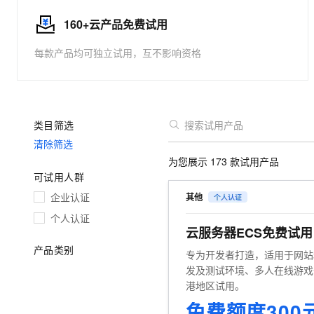
大数据开发治理平台 Data
AI 产品 免费试用
网络
安全
云开发大赛
Tableau 订阅
160+云产品免费试用
1亿+ 大模型 tokens 和 
可观测
入门学习赛
中间件
AI空中课堂在线直播课
每款产品均可独立试用，互不影响资格
容器服务 Kubernetes 版
140+云产品 免费试用
大模型服务
上云与迁云
提供一站式管理容器应用的 K
产品新客免费试用，最长1
数据库
生态解决方案
千问AI平台-Token Plan
企业出海
大模型ACA认证体验
大数据计算
助力企业全员 AI 认知与能
行业生态解决方案
类目筛选
政企业务
媒体服务
千问AI平台-模型体验
开发者生态解决方案
清除筛选
在线体验全尺寸、多种模态
企业服务与云通信
为您展示
173
款试用产品
AI 开发和 AI 应用解决
可试用人群
Happy 系列大模型
域名与网站
企业认证
其他
终端用户计算
个人认证
云服务器ECS免费试
Serverless
大模型解决方案
产品类别
专为开发者打造，适用于网站
发及测试环境、多人在线游戏
开发工具
快速部署 Dify，高效搭建 
港地区试用。
迁移与运维管理
免费额度300