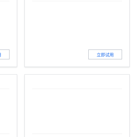
t.diy 一步搞定创意建站
构建大模型应用的安全防护体系
通过自然语言交互简化开发流程,全栈开发支持
通过阿里云安全产品对 AI 应用进行安全防护
用
立即试用