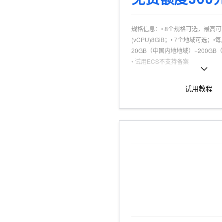
10 分钟在聊天系统中增加
专有云
规格信息
：
• 8个规格可选，最高
(vCPU)8GiB；• 7个地域可选；
20GB（中国内地地域）+200G
• 试用ECS不支持备案
可试用人群
：
个人认证，且为产品
商品特点
：
个人、企业试用不同享
试用教程