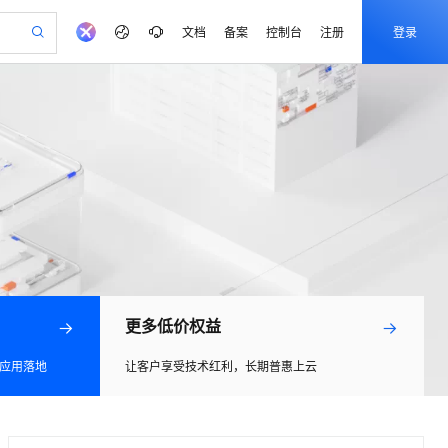
文档
备案
控制台
注册
登录
验
作计划
器
AI 活动
专业服务
服务伙伴合作计划
开发者社区
加入我们
产品动态
服务平台百炼
阿里云 OPC 创新助力计划
一站式生成采购清单，支持单品或批量购买
io：打造专属 AI 语音助手
S产品伙伴计划（繁花）
峰会
CS
造的大模型服务与应用开发平台
一句话生成原生可编辑精美 PPT 文稿
AI 生产力先锋
Al MaaS 服务伙伴赋能合作
域名
博文
Careers
至高可申请百万元
Qwen3.8-Max 模型上线
开启高性价比 AI 编程新体验
弹性可伸缩的云计算服务
Qwen-Audio-3.0-Realtime 端到端实时语音角色扮演
输入一句话想法, 轻松生成专业的 PPT
先锋实践拓展 AI 生产力的边界
Token 补贴，五大权
计划
海大会
伙伴信用分合作计划
商标
问答
社会招聘
益加速 OPC 成功
eek-V4-Pro
SS
一键部署幻兽帕鲁游戏服务器
飞天发布时刻
HOT
Open Search 向量检索版支
划
备案
电子书
校园招聘
pSeek-V4-Pro
视频创作，一键激活电商全链路生产力
稳定、安全、高性价比、高性能的云存储服务
一键购买专属联机服务器，轻松开启游戏
所见，即是所愿
持视频检索 Pipeline 功能
更多支持
划
公司注册
镜像站
视频生成
语音识别与合成
专属 QwenPaw
漫剧工坊：一站式动画创作平台
AI 实训营
HOT
应用身份服务 (IDaaS)
合作伙伴培训与认证
划
上云迁移
站生成，高效打造优质广告素材
全接入的云上超级电脑
从聊天伙伴进化为能主动干活的本地数字员工
快速生产连贯的高质量长漫剧
从基础到进阶，Agent 创客手把手教你
OpenClaw 管理能力上线
e-1.1-T2V
Qwen3-TTS-Flash
lScope
我要反馈
更多低价权益
查询合作伙伴
畅细腻的高质量视频
离线语音合成大模型，多语言方言自适应，低延迟高稳定
n Alibaba Cloud ISV 合作
代维服务
建企业门户网站
10 分钟搭建微信、支付宝小程序
MaxCompute MaxFrame 提
创新加速
ope
登录合作伙伴管理后台
我要建议
站，无忧落地极速上线
以可视化方式快速构建移动和 PC 门户网站
国内短信简单易用，安全可靠，秒级触达，全球覆盖200+国家和地区。
高效部署网站，快速应用到小程序
供自动弹性内存功能
l 应用落地
让客户享受技术红利，长期普惠上云
e-1.1-I2V
Cosyvoice-V3-Flash
安全
畅自然，细节丰富
高表现力语音合成大模型，语音克隆听感自然
我要投诉
PolarDB
上云场景组合购
Milvus 弹性伸缩功能新增节
伴
漫剧创作，剧本、分镜、视频高效生成
100%兼容MySQL、PostgreSQL，兼容Oracle，支持集中和分布式
覆盖90%+业务场景，专享组合折扣价
点支持范围
2V
VPN
Fun-ASR