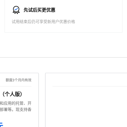
服务生态伙伴
视觉 Coding、空间感知、多模态思考等全面升级
1M上下文，专为长程任务能力而生
云工开物
企业应用
Works
Night Plan 支持 Qwen 3.8-Max
云原生大数据计算服务 MaxCompute
AI 办公
云防火墙
NEW
Red Hat
先试后买更优惠
30+ 款产品免费体验
Data Agent 驱动的一站式 Data+AI 开发治理平台
夜间 5 折，Qwen/Meoo/TokenPlan 客户专享
面向分析的企业级SaaS模式云数据仓库
AI智能应用
云原生的云
科研合作
ERP
堂（旗舰版）
SUSE
试用结束后仍可享受新用户优惠价格
 ACK
智能客服
AI 应用构建
大模型原生
CRM
8s 服务
2个月
自动承接线索
建站小程序
Qoder
大模型服务平台百炼-应用模版
OA 办公系统
HOT
NEW
面向真实软件
个人版上线、团队版降价；千问3.8-Max首发发尝鲜
丰富多元化的应用模版和解决方案
力提升
财税管理
模板建站
万有无界
大模型服务平台百炼-智能体
400电话
定制建站
的模型效果
灵活可视化地构建企业级 Agent
方案
广告营销
模板小程序
秒悟
人工智能平台 PAI
定制小程序
云端极速 AI 
新一代 AI 视频生成模型，深度适配广告营销等场景
AI Native 的算法工程平台，一站式完成建模、训练、推理服务部署
额度3个月内有效
APP 开发
用（个人版）
建站系统
和应用的托管、开
部署等。现支持香
AI 应用
10分钟微调：让0.6B模型媲美235B模
多模态数据信
型
依托云原生高可用架构,实现Dify私有化部署
元
用1%尺寸在特定领域达到大模型90%以上效果