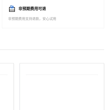
文戏情感细腻自然，动作戏激烈拳拳到肉，实现更强表演能力
支持中英文自由切换，具备更强的噪声鲁棒性
云聚AI 严选权益
AI 原生数据库服务发布
SSL 证书
非预期费用可退
，一键激活高效办公新体验
上边界网络安全防护产品
精选AI产品，从模型到应用全链提效
Agent 数据网关
堡垒机
非预期费用支持退款，安心试用
AI 用量加速计划
云原生数据库 PolarDB
应用
防火墙
、识别商机，让客服更高效、服务更出色。
新老同享，达量后返
Agentic Database 发布
千问办公
主机安全
NEW
的智能体编程平台
一站式AI生产力平台
AI 应用及服务市场
伶鹊
企业级人与Agent协作平台，接入和调度多个数字员工
智能客服平台，对话机器人、对话分析、智能外呼
AI 应用
大模型服务平台百炼 - 全妙
大模型
应用创作平台
多模态内容创作工具，已接入 DeepSeek
自然语言处理
数据标注
机器学习
息提取
与 AI 智能体进行实时音视频通话
从文本、图片、视频中提取结构化的属性信息
构建支持视频理解的 AI 音视频实时通话应用