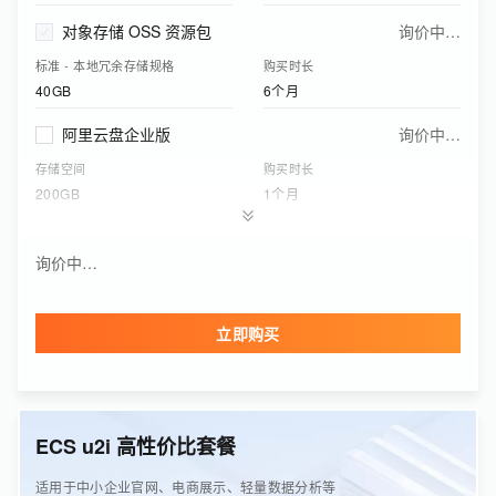
对象存储 OSS 资源包
询价中…
标准 - 本地冗余存储规格
购买时长
40GB
6个月
阿里云盘企业版
询价中…
存储空间
购买时长
200GB
1个月
应用型负载均衡(按量付费)
询价中…
询价中…
实例网络类型
功能版本（实例费）
公网
基础版
立即购买
云盾证书服务
询价中…
单域名证书品牌规格
购买时长
Wosign DV 单域名
1年
ECS u2i 高性价比套餐
边缘安全加速资源包(可购买CDN/DCDN资源包、ESA基础版资源包)
询价中…
下行流量
购买有效期
适用于中小企业官网、电商展示、轻量数据分析等