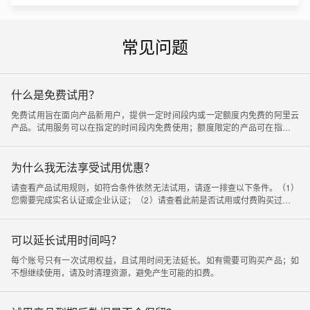
1万封
6个月
共享流量包
询价中…
常见问题
流量包规格
有效期
10GB
1个月
什么是免费试用？
免费试用旨在面向产品新用户，提供一定时间段内或一定额度内免费的阿里云
产品。试用服务可以在指定的时间段内免费使用；额度限定的产品可在指定额
度内免费使用。有关免费提供的服务和相应的限制，在试用产品卡片中有详细
说明。
为什么我无法享受试用优惠？
请查看产品试用规则，如符合条件依然无法试用，请逐一排查以下条件。（1）
您需要完成实名认证或企业认证；（2）请查看此前是否试用或付费购买过相关
产品，如有过试用或购买记录则无法再试用；（3）建议检查下是否因为有同人
账号已经参与过活动，导致对应账号无法领取试用；（4）您需要从试用中心页
面开通产品才能享受使用权益，从其他开通页面进入无法参与免费试用活动。
可以延长试用时间吗？
每个账号只有一次试用权益，且试用时间无法延长。如有需要可购买产品；如
不想继续使用，请及时清理资源，避免产生可能的扣费。