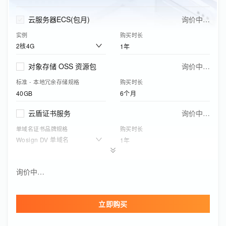
50GB
1年
云服务器ECS(包月)
询价中…
实例
购买时长
2核4G
1年
对象存储 OSS 资源包
询价中…
标准 - 本地冗余存储规格
购买时长
40GB
6个月
云盾证书服务
询价中…
单域名证书品牌规格
购买时长
Wosign DV 单域名
1年
Quick BI
询价中…
询价中…
版本
购买时长
个人版
1年
立即购买
邮件推送资源包(包月)
询价中…
资源包规格
有效期