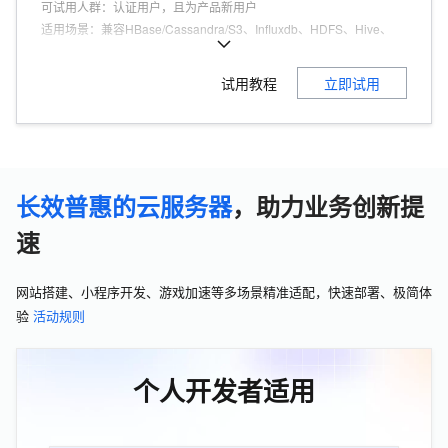
可试用人群
：
认证用户，且为产品新用户
适用场景
：
兼容HBase/Cassandra/S3、Influxdb、HDFS、Hive、
Kafka、Flink、Hadoop等，可与ECS、MySQL、OSS等产品搭配使
用。
试用教程
立即试用
商品特点
：
100%兼容HBase，支持sql使用，支持开源客户端免改造
使用，适合车联网、物联网、IOT等海量数据低成本存储场景。
长效普惠的云服务器
，助力业务创新提
速
网站搭建、小程序开发、游戏加速等多场景精准适配，快速部署、极简体
验
活动规则
个人开发者适用