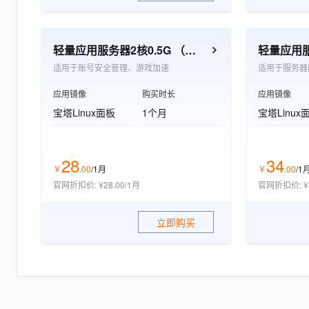
轻量应用服务器2核0.5G （个人开发者优选）
适用于账号安全管理、游戏加速
适用于服务器
应用镜像
购买时长
应用镜像
宝塔Linux面板
1个月
宝塔Linux
28
34
￥
.
00
/1月
￥
.
00
/1
官网折扣价
:
¥28.00/1月
官网折扣价
:
¥
立即购买