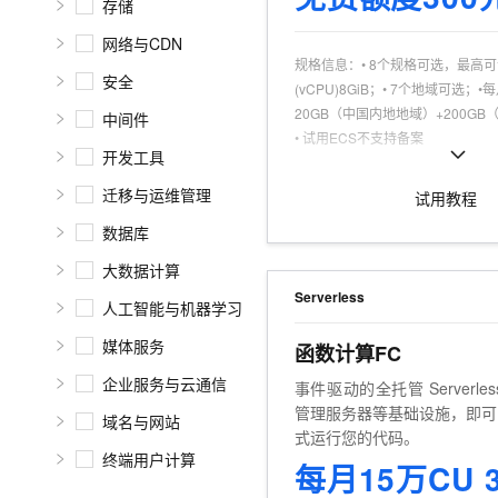
存储
10 分钟在聊天系统中增加
专有云
网络与CDN
规格信息
：
• 8个规格可选，最高
安全
(vCPU)8GiB；• 7个地域可选；
20GB（中国内地地域）+200G
中间件
• 试用ECS不支持备案
开发工具
可试用人群
：
个人认证，且为产品
商品特点
：
个人、企业试用不同享
迁移与运维管理
试用教程
数据库
大数据计算
Serverless
人工智能与机器学习
媒体服务
函数计算FC
企业服务与云通信
事件驱动的全托管 Serverl
管理服务器等基础设施，即可
域名与网站
式运行您的代码。
终端用户计算
每月15万CU 