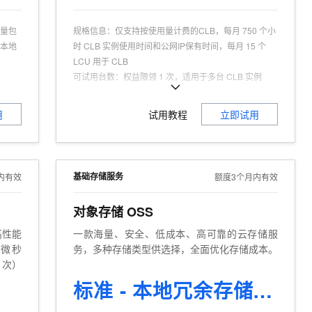
流量包
规格信息
：
仅支持按使用量计费的CLB，每月 750 个小
与本地
时 CLB 实例使用时间和公网IP保有时间，每月 15 个
）
LCU 用于 CLB
可试用台数
：
权益限领 1 次，适用于多台 CLB 实例
高可用
可试用人群
：
认证用户，且为产品新用户
适用场景
：
Web应用、音视频业务、高并发、高可用
用
试用教程
立即试用
能、简
商品特点
：
领取本权益后将自动创建 1 个 CLB 实例，
推荐开通“云数据传输CDT”获得每月免费公网流量额度
、数据
商品功能
：
高并发负载分担，单点故障自动切流
基础存储服务
内有效
额度3个月内有效
多可用区
对象存储 OSS
高性能
一款海量、安全、低成本、高可靠的云存储服
至微秒
务，多种存储类型供选择，全面优化存储成本。
1次）
标准 - 本地冗余存储 20GB 3个月