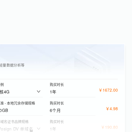
轻量数据分析等
实例
购买时长
￥
1672
.
00
2核4G
1年
准 - 本地冗余存储规格
购买时长
￥
4
.
98
0GB
6个月
单域名证书品牌规格
购买时长
￥
190
.
80
osign DV 单域名
1年