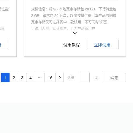
高性能
规格信息
：
标准 - 本地冗余存储包 20 GB，下行流量包
2 GB，请求包 20 万次，超出按量付费（本产品与同城
冗余存储仅可选择其中一款试用，不可同时领取）
S系
可试用人群
：
认证用户，且为产品新用户
联网、
适用场景
：
静态网站存储、大规模数据备份存储、多媒
可用性
体存储等
用
试用教程
立即试用
商品特点
：
高可靠性、低成本、高扩展性、高性能、简
单易用
商品功能
：
存储空间管理、访问控制、数据安全、数据
处理、生命周期管理
商品优势
：
多种存储类型，满足不同数据存储需求，支
1
2
3
4
16
确定
到第
页
持抵扣快照