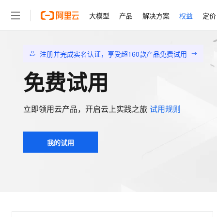
大模型
产品
解决方案
权益
定价
大模型
产品
解决方案
权益
定价
云市场
伙伴
服务
了解阿里云
精选产品
精选解决方案
普惠上云
产品定价
精选商城
成为销售伙伴
售前咨询
为什么选择阿里云
注册并完成实名认证，享受超160款产品免费试用
千问AI平台
了解云产品的定价详情
免费试用
大模型服务平台百炼
千问办公，解锁你的工作
普惠上云 官方力荐
分销伙伴
在线服务
网站建设
什么是云计算
大
大模型服务与应用平台
企业级Agent产品，直接
云服务器38元/年起，超
咨询伙伴
多端小程序
技术领先
云上成本管理
售后服务
轻量应用服务器
Agency Agents：拥
官方推荐返现计划
大模型
立即领用云产品，开启云上实践之旅
试用规则
精选产品
精选解决方案
Salesforce 国际版订阅
稳定可靠
管理和优化成本
推荐新用户得奖励，单订单
销售伙伴合作计划
自助服务
友盟天域
安全合规
人工智能与机器学习
AI
文本生成
云数据库 RDS
HappyHorse 打造一
云工开物
无影生态合作计划
在线服务
我的试用
观测云
分析师报告
高校专属算力普惠，学生认
计算
互联网应用开发
Qwen3.8-Max
HOT
Salesforce On Alibaba C
工单服务
智能体时代全能旗舰模型
Tuya 物联网平台阿里云
研究报告与白皮书
人工智能平台 PAI
快速拥有专属 OpenClaw
大模
Consulting Partner 合
大数据
容器
免费试用
短信专区
一站式AI开发、训练和推
蓝凌 OA
Qwen3.7-Plus
AI 大模型销售与服务生
现代化应用
存储
天池大赛
能看、能想、能动手的多模
云解析DNS
解决方案免费试用 新老
电子合同
最高领取价值200元试用
安全
网络与CDN
AI 算法大赛
Qwen3-VL-Plus
畅捷通