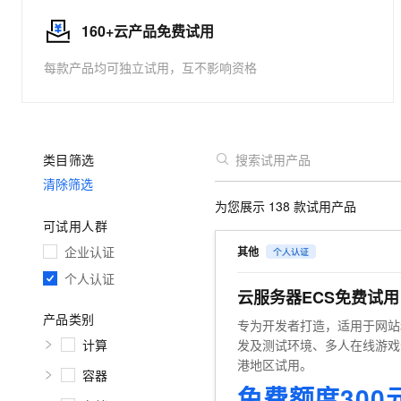
大数据开发治理平台 Data
AI 产品 免费试用
网络
安全
云开发大赛
Tableau 订阅
160+云产品免费试用
1亿+ 大模型 tokens 和 
可观测
入门学习赛
中间件
AI空中课堂在线直播课
每款产品均可独立试用，互不影响资格
云防火墙
140+云产品 免费试用
大模型服务
上云与迁云
云原生的云上边界网络安全
产品新客免费试用，最长1
数据库
生态解决方案
千问AI平台-Token Plan
企业出海
大模型ACA认证体验
大数据计算
助力企业全员 AI 认知与能
行业生态解决方案
类目筛选
政企业务
媒体服务
千问AI平台-模型体验
开发者生态解决方案
清除筛选
在线体验全尺寸、多种模态
企业服务与云通信
为您展示
138
款试用产品
AI 开发和 AI 应用解决
可试用人群
Happy 系列大模型
域名与网站
企业认证
其他
终端用户计算
个人认证
云服务器ECS免费试
Serverless
大模型解决方案
产品类别
专为开发者打造，适用于网站
计算
发及测试环境、多人在线游戏
开发工具
快速部署 Dify，高效搭建 
港地区试用。
容器
迁移与运维管理
免费额度300