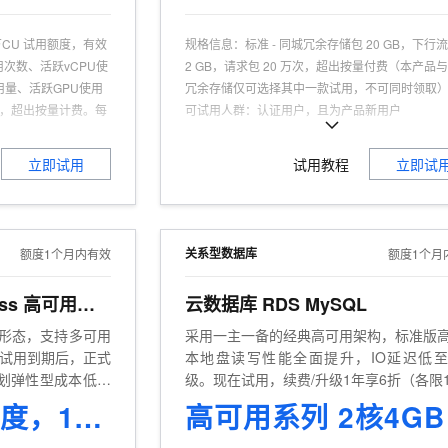
万CU 试用额度，有效
规格信息
：
标准 - 同城冗余存储包 20 GB，下行
次数、活跃vCPU使
2 GB，请求包 20 万次，超出按量付费（本产品
用量、活跃GPU使用
冗余存储仅可选择其中一款试用，不可同时领取
量，超出按量计费。每
可试用人群
：
认证用户，且为产品新用户
流量，其中中国内地地域
适用场景
：
适合网站静态资源、企业文档备份等
GB/月，支持抵扣多款云
存储需求场景
立即试用
试用教程
立即试
。
商品特点
：
高可靠性、低成本、高扩展性、高性
单易用
新用户
商品功能
：
存储空间管理、访问控制、数据安全
用、实时数据处理、AI
处理、生命周期管理
关系型数据库
额度1个月内有效
额度1个月
商品优势
：
数据持久性达 99.9999999999%，
言多、开发工具多
容灾，保障业务连续性
RDS MySQL Serverless 高可用系列
云数据库 RDS MySQL
本，高可靠
ss形态，支持多可用
采用一主一备的经典高可用架构，标准版
试用到期后，正式
本地盘读写性能全面提升，IO延迟低
划弹性型成本低至
级。现在试用，续费/升级1年享6折（各限
价值2615元额度，1个月
高可用系列 2核4GB