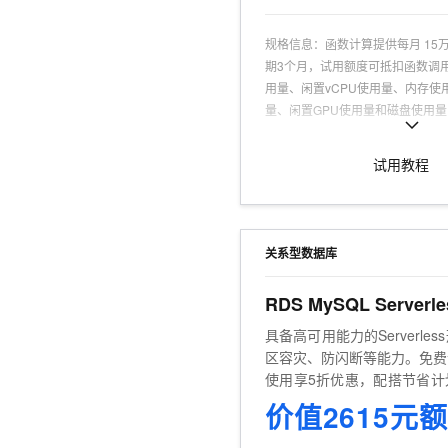
规格信息
：
函数计算提供每月 15
期3个月，试用额度可抵扣函数调用
用量、闲置vCPU使用量、内存使
量、闲置GPU使用量和磁盘使用
个月可获得220 GB的CDT公网
20 GB/月，非中国内地地域200
试用教程
产品按流量计费所产生的公网流量
可试用台数
：
1台
可试用人群
：
认证用户，且为产品
适用场景
：
AI应用开发、Web 应
关系型数据库
推理、视频转码
商品特点
：
触发器类型多、编程语
商品优势
：
免运维，高可用，低成
具备高可用能力的Serverle
区容灾、防闪断等能力。免费
使用享5折优惠，配搭节省计
4折。