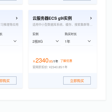
云服务器ECS g9i实例
学习推理等应用
适用中小型数据库系统、缓存、搜索集群等应用
长
实例
购买时长
2核8G
1年
2340
了解优惠
￥
.
85
/1年
官网折扣价
:
¥2340.85/1年
即购买
立即购买