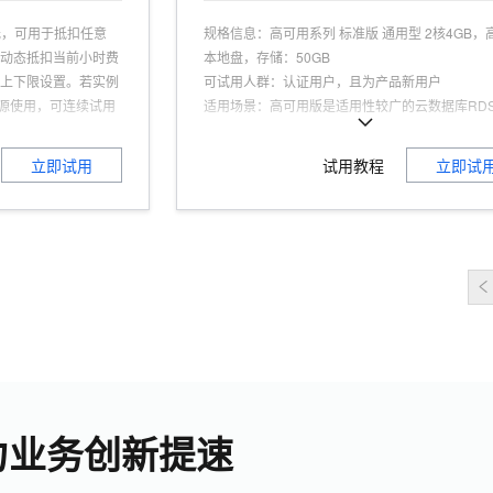
元，可用于抵扣任意
规格信息
：
高可用系列 标准版 通用型 2核4GB，
用动态抵扣当前小时费
本地盘，存储：50GB
义上下限设置。若实例
可试用人群
：
认证用户，且为产品新用户
资源使用，可连续试用
适用场景
：
高可用版是适用性较广的云数据库RD
50)*2*24))，2615元
列，适合80%以上的用户场景，包括互联网、物
个月后，无论免费额
零售电商、物流、游戏等行业，并可获得阿里云
立即试用
试用教程
立即试
计费，若您不继续使用
SLA协议的保障。
新用户
本，高可靠
力业务创新提速