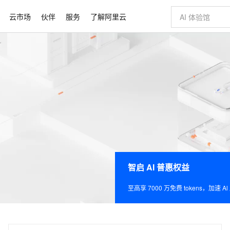
云市场
伙伴
服务
了解阿里云
AI 特惠
数据与 API
成为产品伙伴
企业增值服务
最佳实践
价格计算器
AI 场景体
基础软件
产品伙伴合
阿里云认证
市场活动
配置报价
大模型
自助选配和估算价格
新方式
睿译宝，AI翻译排版一步到位
智启 AI 普惠权益
产品生态集成认证中心
企业支持计划
云上春晚
域名与网站
千问官方 MaaS 平台，为开发者和 Agent 而生，新用户赠送 1 亿 + tokens 额度
Qwen Aud
AI Coding
阿里云Maa
2026 阿里云
云服务器 E
为企业打
数据集
Windows
大模型认证
模型
NEW
NEW
交付可用成果
值低价云产品抢先购
上传文档即自动完成翻译和格式还原
至高享 1亿+免费 tokens，加速 Al 应用落地
提供智能易用的域名与建站服务
智能编程，一键
安全可靠、
产品生态伙伴
专家技术服务
云上奥运之旅
弹性计算合作
阿里云中企出
手机三要素
宝塔 Linux
全部认证
价格优势
有专属领域专家
GLM-5.2：长任务时代开源旗舰模型
阿里云 OPC 创新助力计划
千问大模型
即刻拥有 DeepS
AI 电商营销
对象存储 O
大模型
产品生态伙伴工作台
企业增值服务台
云栖战略参考
云存储合作计
云栖大会
身份实名认证
CentOS
训练营
推动算力普惠，释放技术红利
最高返9万
多领域专家智能体,一键组建 AI 虚拟交付团队
快速构建应用程序和网站，即刻迈出上云第一步
至高百万元 Token 补贴，加速一人公司成长
多元化、高性能、安全可靠的大模型服务
真正可用的 1M 上下文,一次完成代码全链路开发
轻松解锁专属 Dee
从图文生成到
云上的中国
数据库合作计
活动全景
短信
Docker
图片和
站式影视创作平台
Hermes Agent，打造自进化智能体
Token Plan 模型订阅计划
数字证书管理服务（原SSL证书）
5 分钟轻松部署
AI 广告创作
无影云电脑
企业成长
NEW
信息公告
看见新力量
云网络合作计
OCR 文字识别
JAVA
证享300元代金券
可视化编排打通从文字构思到成片全链路闭环
全托管，含MySQL、PostgreSQL、SQL Server、MariaDB多引擎
自主进化，持久记忆，越用越聪明
Qwen3.8-Max 首发尝鲜，限时加量 10 倍，夜间低至2折
实现全站HTTPS，呈现可信的WEB访问
图文、视频一
随时随地安
Kimi-K3
HappyHors
NEW
魔搭 Mode
loud
服务实践
智启 AI 普惠权益
官网公告
Kimi 最新旗舰模型，长程编程与推理利器
让文字生成流
金融模力时刻
Salesforce O
版
发票查验
全能环境
Claude Code + GStack 打造工程团队
千问办公，限时限量积分加倍
Qoder
低代码高效构
AI 建站
短信服务
型
NEW
作计划
计划
创新中心
魔搭 ModelSc
健康状态
理服务
让AI从“聊天伙伴”进化为能干活的“数字员工”
安装技能 GStack，拥有专属 AI 工程团队
你的AI工作搭子，覆盖日常办公高频场景
面向真实软件的智能体编程平台
0 代码专业建
至高享 7000 万免费 tokens，加速 A
客户案例
天气预报查询
操作系统
Deepseek-v4-pro
HappyHors
态合作计划
态智能体模型
旗舰 MoE 大模型，百万上下文与顶尖推理能力
图生视频，流
同享
万小智 AI 建站低至 15元/月
Qoder CN
AI 短剧/漫剧
云原生数据库 
快递物流查询
WordPress
成为服务伙
高校合作
点，立即开启云上创新
覆盖公网/内网、递归/权威、移动APP等全场景解析服务
送.CN域名，送备案服务码
基于千问大模型等，支持代码智能生成、研发智能问答
AI助力短剧
GLM-5.2
Wan2.7-T
Ubuntu