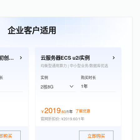
企业客户适用
云服务器 ECS e实例（初创企业优选）
云服务器ECS u2i实例
均衡型通用算力 | 中小型业务/数据库优选
长
实例
购买时长
1年
2核8G
2019
了解优惠
￥
.
60
/1年
官网折扣价
:
¥2019.60/1年
即购买
立即购买