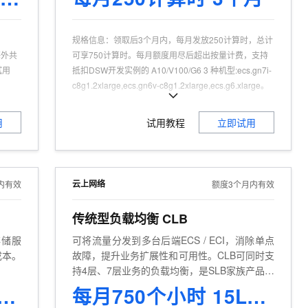
t.diy 一步搞定创意建站
构建大模型应用的安全防护体系
通过自然语言交互简化开发流程,全栈开发支持
通过阿里云安全产品对 AI 应用进行安全防护
规格信息
：
领取后3个月内，每月发放250计算时，总计
海外共
可享750计算时。每月额度用尽后超出按量计费，支持
试用
抵扣DSW开发实例的 A10/V100/G6 3 种机型:ecs.gn7i-
c8g1.2xlarge,ecs.gn6v-c8g1.2xlarge,ecs.g6.xlarge。
可试用人群
：
认证用户，且为产品新用户
适用场景
：
大模型；AIGC、LLM；AI 机器学习；使用
用
试用教程
立即试用
Python 代码进行模型开发的场景；基于模型社区如
ModelScope 提供的模型进行调优的场景
云上网络
内有效
额度3个月内有效
传统型负载均衡 CLB
存储服
可将流量分发到多台后端ECS / ECI，消除单点
成本。
故障，提升业务扩展性和可用性。CLB可同时支
持4层、7层业务的负载均衡，是SLB家族产品之
一。
- 同城冗余存储 20GB 3个月
每月750个小时 15LCU