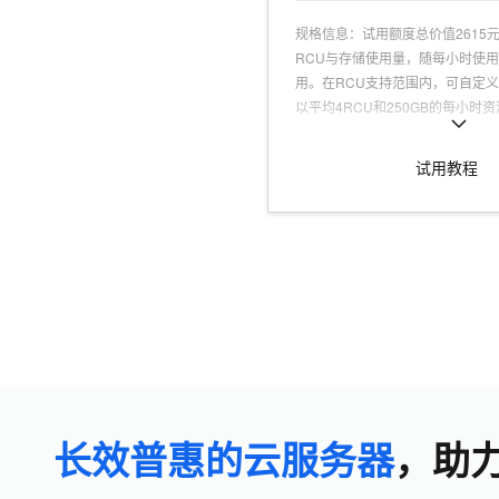
规格信息
：
试用额度总价值2615
RCU与存储使用量，随每小时使
用。在RCU支持范围内，可自定
以平均4RCU和250GB的每小时
1个月(2615/((0.333*4+0.0017*2
额度消耗完，则自动计费。使用1
试用教程
度是否消耗完毕，RDS 都会自动
RDS，请及时释放。
可试用人群
：
认证用户，且为产品
适用场景
：
免运维，高可用，低成
长效普惠的云服务器
，助