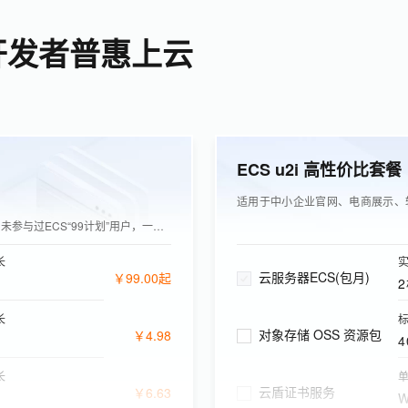
开发者普惠上云
ECS u2i 高性价比套餐
适用于中小企业官网、电商展示、
未参与过ECS“99计划”用户，一年可同价续费1次
长
云服务器ECS(包月)
￥
99
.
00
起
长
标
对象存储 OSS 资源包
￥
4
.
98
4
长
云盾证书服务
￥
6
.
63
W