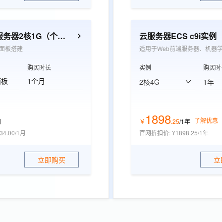
轻量应用服务器2核1G（个人开发者优选）
云服务器ECS c9i实例
面板搭建
适用于Web前端服务器、机器
购买时长
实例
购买时
面板
1个月
2核4G
1年
1898
了解优惠
月
￥
.
25
/1年
34.00/1月
官网折扣价
:
¥1898.25/1年
立即购买
立