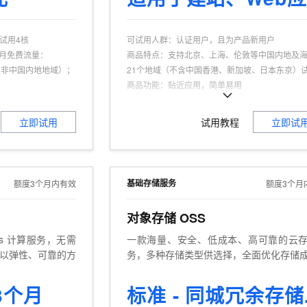
一个 AI 助手
超强辅助，Bol
即刻拥有 DeepSeek-R1 满血版
在企业官网、通讯软件中为客户提供 AI 客服
多种方案随心选，轻松解锁专属 DeepSeek
可试用4核
可试用人群
：
认证用户，且为产品新用户
•每月免费流量：
商品特点
：
支持北京、上海、伦敦等中国内地及
B（非中国内地地域）；
21个地域（不含中国香港、新加坡、日本东京）
商品功能
：
贴近应用，简单易用
新用户
商品优势
：
200Mbps峰值带宽
。
立即试用
试用教程
立即试
基础存储服务
额度3个月内有效
额度3个月
对象存储 OSS
ess 计算服务，无需
一款海量、安全、低成本、高可靠的云
以弹性、可靠的方
务，多种存储类型供选择，全面优化存储
3个月
标准 