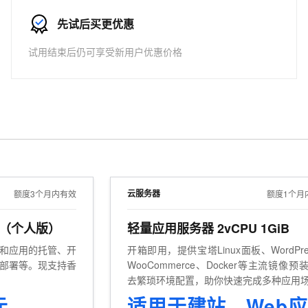
服务生态伙伴
视觉 Coding、空间感知、多模态思考等全面升级
1M上下文，专为长程任务能力而生
云工开物
企业应用
Works
Night Plan 支持 Qwen 3.8-Max
云原生大数据计算服务 MaxCompute
AI 办公
容器服务 Kub
NEW
Red Hat
先试后买更优惠
30+ 款产品免费体验
Data Agent 驱动的一站式 Data+AI 开发治理平台
夜间 5 折，Qwen/Meoo/TokenPlan 客户专享
面向分析的企业级SaaS模式云数据仓库
AI智能应用
提供一站式管
科研合作
ERP
堂（旗舰版）
SUSE
试用结束后仍可享受新用户优惠价格
智能客服
AI 应用构建
大模型原生
CRM
防护产品
2个月
自动承接线索
建站小程序
Qoder
大模型服务平台百炼-应用模版
OA 办公系统
HOT
NEW
面向真实软件
个人版上线、团队版降价；千问3.8-Max首发发尝鲜
丰富多元化的应用模版和解决方案
力提升
财税管理
模板建站
万有无界
大模型服务平台百炼-智能体
400电话
定制建站
的模型效果
灵活可视化地构建企业级 Agent
方案
广告营销
模板小程序
秒悟
人工智能平台 PAI
定制小程序
云端极速 AI 
新一代 AI 视频生成模型，深度适配广告营销等场景
AI Native 的算法工程平台，一站式完成建模、训练、推理服务部署
云服务器
额度3个月内有效
额度1个月
APP 开发
用（个人版）
轻量应用服务器 2vCPU 1GiB
建站系统
和应用的托管、开
开箱即用，提供宝塔Linux面板、WordPre
部署等。现支持香
WooCommerce、Docker等主流镜像预
AI 应用
10分钟微调：让0.6B模型媲美235B模
多模态数据信
去繁琐环境配置，助你快速完成多种应用
型
依托云原生高可用架构,实现Dify私有化部署
部署。
元
用1%尺寸在特定领域达到大模型90%以上效果