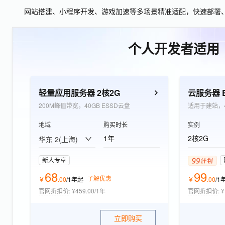
网站搭建、小程序开发、游戏加速等多场景精准适配，快速部署
个人开发者适用
轻量应用服务器 2核2G
200M峰值带宽，40GB ESSD云盘
适用于建站，
地域
购买时长
实例
1年
2核2G
华东 2(上海)
新人专享
68
99
了解优惠
￥
.
00
/1年
起
￥
.
00
/1
官网折扣价
:
¥459.00/1年
官网折扣价
:
¥
立即购买