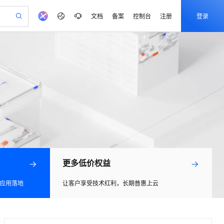
文档
备案
控制台
注册
登录
验
作计划
器
AI 活动
专业服务
服务伙伴合作计划
开发者社区
加入我们
产品动态
服务平台百炼
阿里云 OPC 创新助力计划
一站式生成采购清单，支持单品或批量购买
io：打造专属 AI 语音助手
S产品伙伴计划（繁花）
峰会
CS
造的大模型服务与应用开发平台
一句话生成原生可编辑精美 PPT 文稿
AI 生产力先锋
Al MaaS 服务伙伴赋能合作
域名
博文
Careers
至高可申请百万元
Qwen3.8-Max 模型上线
开启高性价比 AI 编程新体验
弹性可伸缩的云计算服务
Qwen-Audio-3.0-Realtime 端到端实时语音角色扮演
输入一句话想法, 轻松生成专业的 PPT
先锋实践拓展 AI 生产力的边界
Token 补贴，五大权
计划
海大会
伙伴信用分合作计划
商标
问答
社会招聘
益加速 OPC 成功
eek-V4-Pro
SS
一键部署幻兽帕鲁游戏服务器
飞天发布时刻
HOT
Open Search 向量检索版支
划
备案
电子书
校园招聘
pSeek-V4-Pro
视频创作，一键激活电商全链路生产力
稳定、安全、高性价比、高性能的云存储服务
一键购买专属联机服务器，轻松开启游戏
所见，即是所愿
持视频检索 Pipeline 功能
更多支持
划
公司注册
镜像站
视频生成
语音识别与合成
专属 QwenPaw
漫剧工坊：一站式动画创作平台
AI 实训营
HOT
应用身份服务 (IDaaS)
合作伙伴培训与认证
划
上云迁移
站生成，高效打造优质广告素材
全接入的云上超级电脑
从聊天伙伴进化为能主动干活的本地数字员工
快速生产连贯的高质量长漫剧
从基础到进阶，Agent 创客手把手教你
OpenClaw 管理能力上线
e-1.1-T2V
Qwen3-TTS-Flash
lScope
我要反馈
更多低价权益
查询合作伙伴
畅细腻的高质量视频
离线语音合成大模型，多语言方言自适应，低延迟高稳定
n Alibaba Cloud ISV 合作
代维服务
建企业门户网站
10 分钟搭建微信、支付宝小程序
MaxCompute MaxFrame 提
创新加速
ope
登录合作伙伴管理后台
我要建议
站，无忧落地极速上线
以可视化方式快速构建移动和 PC 门户网站
国内短信简单易用，安全可靠，秒级触达，全球覆盖200+国家和地区。
高效部署网站，快速应用到小程序
供自动弹性内存功能
l 应用落地
让客户享受技术红利，长期普惠上云
e-1.1-I2V
Cosyvoice-V3-Flash
安全
畅自然，细节丰富
高表现力语音合成大模型，语音克隆听感自然
我要投诉
PolarDB
上云场景组合购
Milvus 弹性伸缩功能新增节
伴
漫剧创作，剧本、分镜、视频高效生成
100%兼容MySQL、PostgreSQL，兼容Oracle，支持集中和分布式
覆盖90%+业务场景，专享组合折扣价
点支持范围
2V
VPN
Fun-ASR