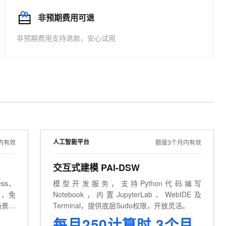
文戏情感细腻自然，动作戏激烈拳拳到肉，实现更强表演能力
支持中英文自由切换，具备更强的噪声鲁棒性
ernetes 版 ACK
云聚AI 严选权益
AI 原生数据库服务发布
SSL 证书
非预期费用可退
，一键激活高效办公新体验
理容器应用的 K8s 服务
精选AI产品，从模型到应用全链提效
Agent 数据网关
堡垒机
非预期费用支持退款，安心试用
AI 用量加速计划
云原生数据库 PolarDB
应用
防火墙
、识别商机，让客服更高效、服务更出色。
新老同享，达量后返
Agentic Database 发布
千问办公
主机安全
NEW
的智能体编程平台
一站式AI生产力平台
AI 应用及服务市场
伶鹊
企业级人与Agent协作平台，接入和调度多个数字员工
智能客服平台，对话机器人、对话分析、智能外呼
AI 应用
大模型服务平台百炼 - 全妙
大模型
应用创作平台
多模态内容创作工具，已接入 DeepSeek
人工智能平台
内有效
额度3个月内有效
自然语言处理
交互式建模 PAI-DSW
数据标注
ss、
模型开发服务，支持Python代码编写
机器学习
装，免
Notebook，内置JupyterLab、WebIDE及
息提取
与 AI 智能体进行实时音视频通话
场景的
Terminal，提供底层Sudo权限，开放灵活。
从文本、图片、视频中提取结构化的属性信息
构建支持视频理解的 AI 音视频实时通话应用
适用于建站、Web应用等场景
每月250计算时 3个月